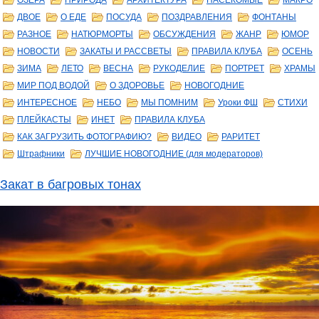
ОЗЕРА
ПРИРОДА
АРХИТЕКТУРА
НАСЕКОМЫЕ
МАКРО
ДВОЕ
О ЕДЕ
ПОСУДА
ПОЗДРАВЛЕНИЯ
ФОНТАНЫ
РАЗНОЕ
НАТЮРМОРТЫ
ОБСУЖДЕНИЯ
ЖАНР
ЮМОР
НОВОСТИ
ЗАКАТЫ И РАССВЕТЫ
ПРАВИЛА КЛУБА
ОСЕНЬ
ЗИМА
ЛЕТО
ВЕСНА
РУКОДЕЛИЕ
ПОРТРЕТ
ХРАМЫ
МИР ПОД ВОДОЙ
О ЗДОРОВЬЕ
НОВОГОДНИЕ
ИНТЕРЕСНОЕ
НЕБО
МЫ ПОМНИМ
Уроки ФШ
СТИХИ
ПЛЕЙКАСТЫ
ИНЕТ
ПРАВИЛА КЛУБА
КАК ЗАГРУЗИТЬ ФОТОГРАФИЮ?
ВИДЕО
РАРИТЕТ
Штрафники
ЛУЧШИЕ НОВОГОДНИЕ (для модераторов)
Закат в багровых тонах