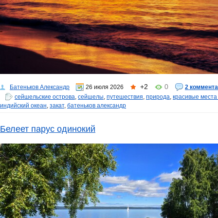
+2
0
Батеньков Александр
26 июля 2026
2 коммент
сейшельские острова
,
сейшелы
,
путешествия
,
природа
,
красивые места
индийский океан
,
закат
,
батеньков александр
Белеет парус одинокий