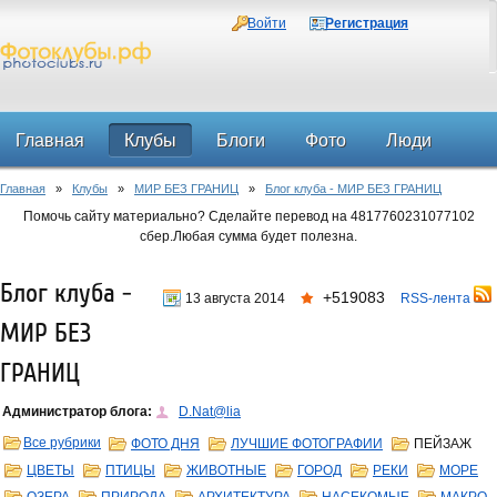
Войти
Регистрация
Главная
Клубы
Блоги
Фото
Люди
Главная
»
Клубы
»
МИР БЕЗ ГРАНИЦ
»
Блог клуба - МИР БЕЗ ГРАНИЦ
Форум
Помочь сайту материально? Сделайте перевод на 4817760231077102
сбер.Любая сумма будет полезна.
Блог клуба -
+519083
13 августа 2014
RSS-лента
МИР БЕЗ
ГРАНИЦ
Администратор блога:
D.Nat@lia
Все рубрики
ФОТО ДНЯ
ЛУЧШИЕ ФОТОГРАФИИ
ПЕЙЗАЖ
ЦВЕТЫ
ПТИЦЫ
ЖИВОТНЫЕ
ГОРОД
РЕКИ
МОРЕ