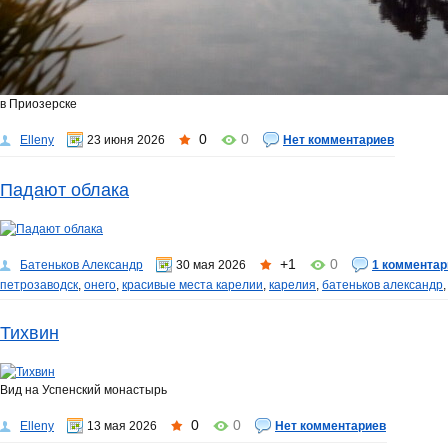
в Приозерске
0
0
Elleny
23 июня 2026
Нет комментариев
Падают облака
+1
0
Батеньков Александр
30 мая 2026
1 комментар
петрозаводск
,
онего
,
красивые места карелии
,
карелия
,
батеньков александр
Тихвин
Вид на Успенский монастырь
0
0
Elleny
13 мая 2026
Нет комментариев