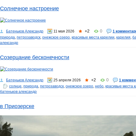
Солнечное настроение
+2
0
Батеньков Александр
11 мая 2026
1 комментар
природа
,
петрозаводск
,
онежское озеро
,
красивые места карелии
,
карелия
,
б
александр
Созерцание бесконечности
+2
0
Батеньков Александр
25 апреля 2026
1 коммен
солнце
,
природа
,
петрозаводск
,
онежское озеро
,
небо
,
красивые места 
батеньков александр
в Приозерске