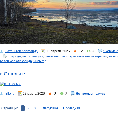
+2
0
Батеньков Александр
11 апреля 2026
1 коммен
природа
,
петрозаводск
,
онежское озеро
,
красивые места карелии
,
карел
батеньков александр
,
2026 год
в Стрельне
0
0
Elleny
13 марта 2026
Нет комментариев
Страницы:
1
2
3
Следующая
Последняя