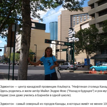
Эдмонтон — центр канадской провинции Альберта. "Нефтяная столица Кана
Здесь родились и жили актёр Майкл Эндрю Фокс ("Назад в будущее") и рок-м
Адамс (они даже учились в Барнеби в одной школе).
Эдмонтон - самый северный из городов Канады, в которых живёт не менее 10