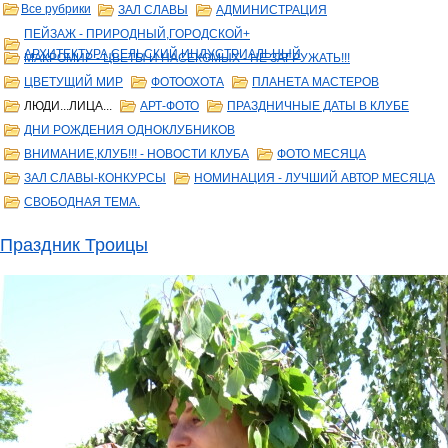
Все рубрики
ЗАЛ СЛАВЫ
АДМИНИСТРАЦИЯ
ПЕЙЗАЖ - ПРИРОДНЫЙ,ГОРОДСКОЙ+
АРХИТЕКТУРА,СЕЛЬСКИЙ,ИНДУСТРИАЛЬНЫЙ
МАКРОМИР - ЦВЕТЫ И НАСЕКОМЫХ - НЕ ЗАГРУЖАТЬ!!!
ЦВЕТУЩИЙ МИР
ФОТООХОТА
ПЛАНЕТА МАСТЕРОВ
ЛЮДИ...ЛИЦА...
АРТ-ФОТО
ПРАЗДНИЧНЫЕ ДАТЫ В КЛУБЕ
ДНИ РОЖДЕНИЯ ОДНОКЛУБНИКОВ
ВНИМАНИЕ,КЛУБ!!! - НОВОСТИ КЛУБА
ФОТО МЕСЯЦА
ЗАЛ СЛАВЫ-КОНКУРСЫ
НОМИНАЦИЯ - ЛУЧШИЙ АВТОР МЕСЯЦА
СВОБОДНАЯ ТЕМА.
Праздник Троицы