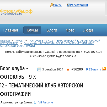
Войти
Регистрация
Главная
Клубы
Блоги
Фото
Люди
Главная
»
Клубы
»
ФОТОКЛУБ - 9 Х 12 - ТЕМАТИЧЕСКИЙ КЛУБ АВТОРСКОЙ
Форум
ФОТОГРАФИИ
»
Блог клуба - ФОТОКЛУБ - 9 Х 12 - ТЕМАТИЧЕСКИЙ КЛУБ
АВТОРСКОЙ ФОТОГРАФИИ
Помочь сайту материально? Сделайте перевод на 4817760231077102
сбер.Любая сумма будет полезна.
Блог клуба -
+36280
3 декабря 2014
RSS-лента
ФОТОКЛУБ - 9 Х
12 - ТЕМАТИЧЕСКИЙ КЛУБ АВТОРСКОЙ
ФОТОГРАФИИ
Администратор блога:
Vit Falcone