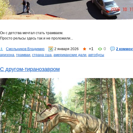
Он с детства мечтал стать трамваем.
Просто рельсы здесь так и не проложили...
+1
0
Смольников Владимир
2 января 2026
2 коммен
аризона
,
трамваи
,
страна сша
,
американские дали
,
автобусы
С другом-тиранозавром