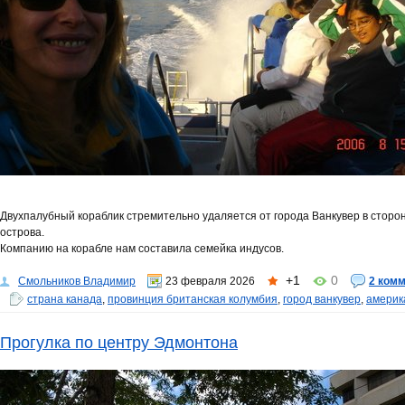
Двухпалубный кораблик стремительно удаляется от города Ванкувер в сторо
острова.
Компанию на корабле нам составила семейка индусов.
+1
0
Смольников Владимир
23 февраля 2026
2 ком
страна канада
,
провинция британская колумбия
,
город ванкувер
,
америк
Прогулка по центру Эдмонтона