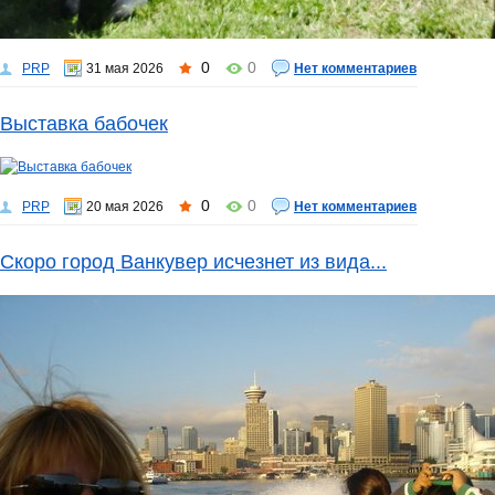
0
0
PRP
31 мая 2026
Нет комментариев
Выставка бабочек
0
0
PRP
20 мая 2026
Нет комментариев
Скоро город Ванкувер исчезнет из вида...