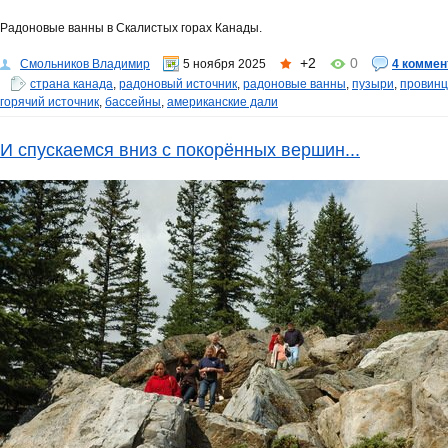
Радоновые ванны в Скалистых горах Канады.
+2
0
Смольников Владимир
5 ноября 2025
4 коммен
страна канада
,
радоновый источник
,
радоновые ванны
,
пузыри
,
провинц
горячий источник
,
бассейны
,
американские дали
И спускаемся вниз с покорённых вершин...