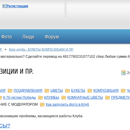
Регистрация
Фото
Люди
Форум
Р.
»
Блог клуба - БУКЕТЫ,КОМПОЗИЦИИ И ПР.
 материально? Сделайте перевод на 4817760231077102 сбер.Любая сумма б
ЗИЦИИ И ПР.
2
НИЯ
ПОЗДРАВЛЕНИЯ
ЦВЕТЫ
БУКЕТЫ
КОМПОЗИЦИЯ
Ч
К 70-летию Победы
КЛУМБЫ
КОМНАТНЫЕ ЦВЕТЫ
ПРЕДМЕТ
НИЕ С МОДЕРАТОРОМ
Как загрузить фото в Клуб
 возникшие проблемы, касающиеся работы Клуба.
РСЫ?