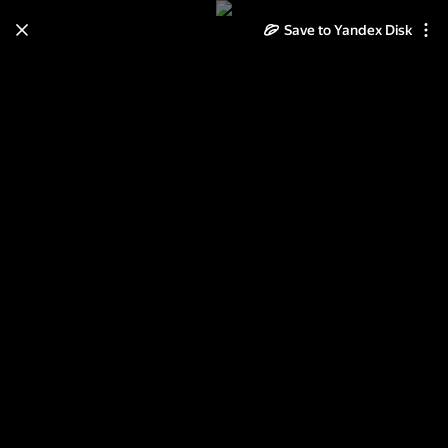
Save to Yandex Disk
Learn how to move your
photos and videos from Cloud
to Disk
Read the guide
Log in
Актёры советского и российского
кино.