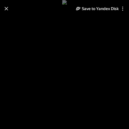
Save to Yandex Disk
Learn how to move your
photos and videos from Cloud
to Disk
Read the guide
Log in
Актёры советского и российского
кино.