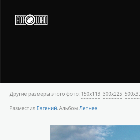
Другие размеры этого фото:
150x113
300x225
500x3
Разместил
Евгений
. Альбом
Летнее