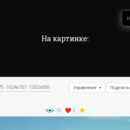
На картинке:
75
1024x767
1202x900
Управление
Поделит
15
2