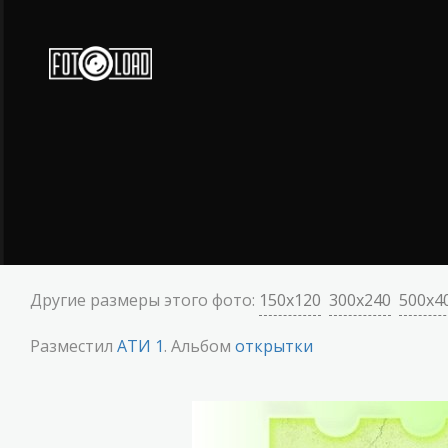
Другие размеры этого фото:
150x120
300x240
500x4
Разместил
АТИ 1
. Альбом
открытки