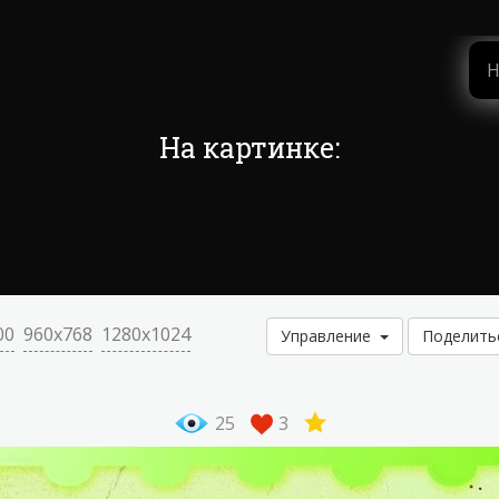
На картинке:
00
960x768
1280x1024
Управление
Поделит
25
3