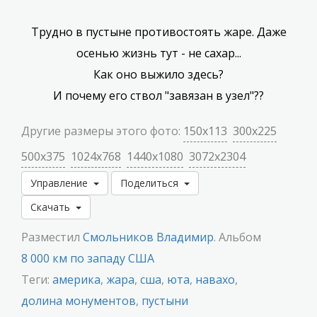
Трудно в пустыне противостоять жаре. Даже
осенью жизнь тут - не сахар...
Как оно выжило здесь?
И почему его ствол "завязан в узел"??
Другие размеры этого фото:
150x113
300x225
500x375
1024x768
1440x1080
3072x2304
Управление
Поделиться
Скачать
Разместил
Смольников Владимир
. Альбом
8 000 км по западу США
Теги:
америка
,
жара
,
сша
,
юта
,
навахо
,
долина монументов
,
пустыни