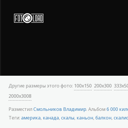
Другие размеры этого фото:
100x150
200x300
333x5
2000x3008
Разместил
Смольников Владимир
. Альбом
6 000 ки
Теги:
америка
,
канада
,
скалы
,
каньон
,
балкон
,
скали