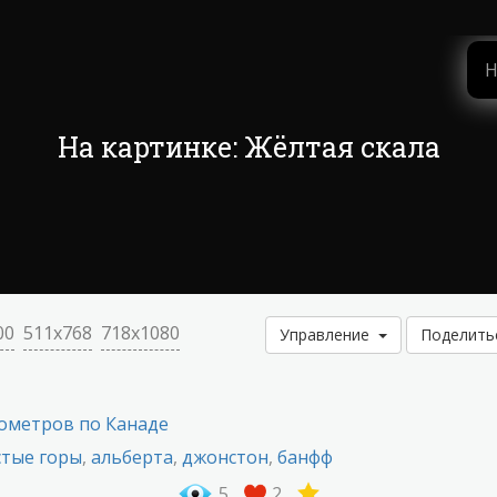
На картинке: Жёлтая скала
00
511x768
718x1080
Управление
Поделит
лометров по Канаде
стые горы
,
альберта
,
джонстон
,
банфф
5
2