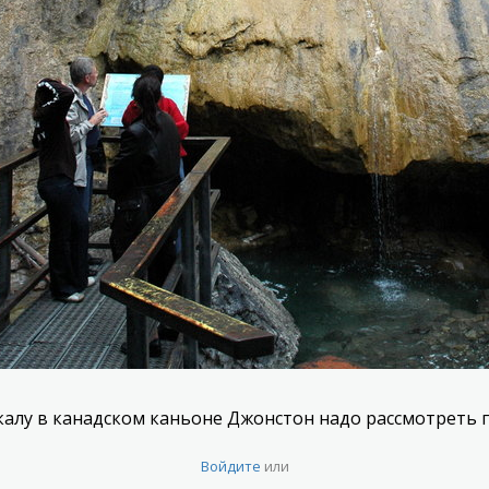
калу в канадском каньоне Джонстон надо рассмотреть п
Войдите
или