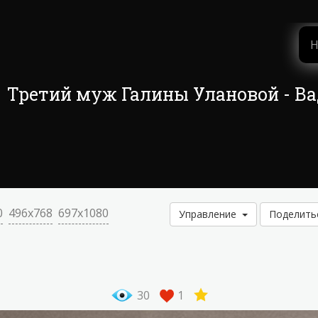
: Третий муж Галины Улановой - В
0
496x768
697x1080
Управление
Поделит
30
1