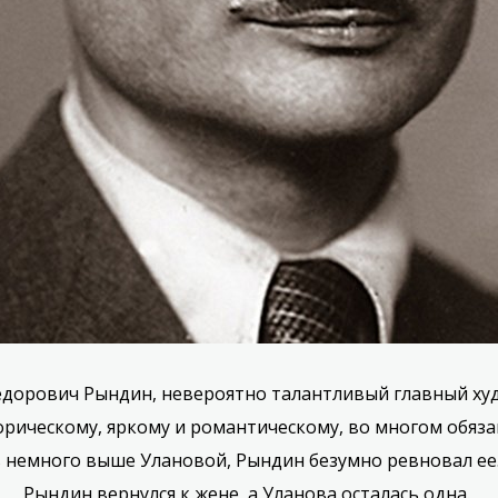
едорович Рындин, невероятно талантливый главный худ
ческому, яркому и романтическому, во многом обязан
 немного выше Улановой, Рындин безумно ревновал ее. 
Рындин вернулся к жене, а Уланова осталась одна.