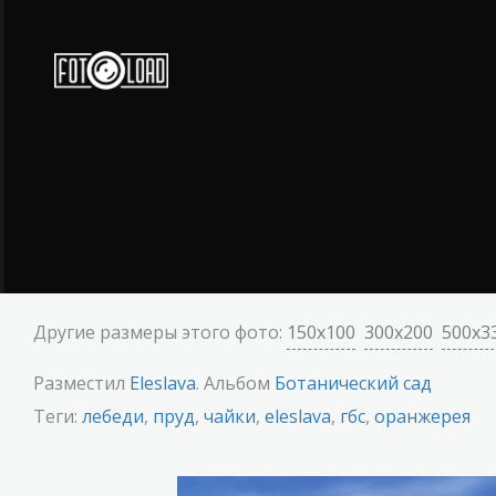
Другие размеры этого фото:
150x100
300x200
500x3
Разместил
Eleslava
. Альбом
Ботанический сад
Теги:
лебеди
,
пруд
,
чайки
,
eleslava
,
гбс
,
оранжерея