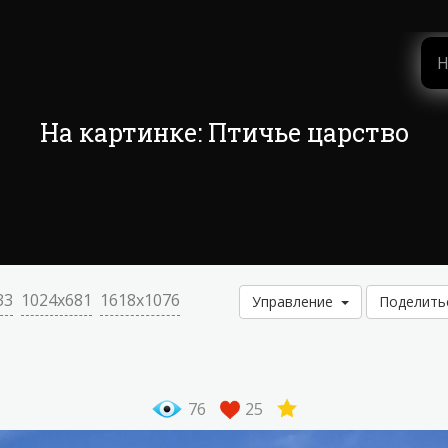
На картинке: Птичье царство
33
1024x681
1618x1076
Управление
Поделит
76
25