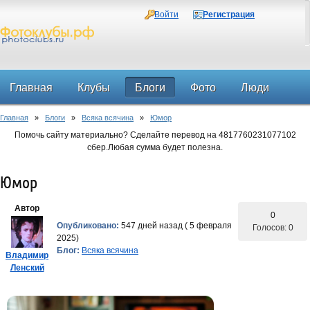
Войти
Регистрация
Главная
Клубы
Блоги
Фото
Люди
Главная
»
Блоги
»
Всяка всячина
»
Юмор
Форум
Помочь сайту материально? Сделайте перевод на 4817760231077102
сбер.Любая сумма будет полезна.
Юмор
Автор
0
Опубликовано:
547 дней назад ( 5 февраля
Голосов: 0
2025)
Блог:
Всяка всячина
Владимир
Ленский