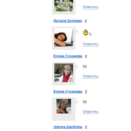
Ответить
Натали Зеленко
#
5
Ответить
Елена Суханова
#
55
Ответить
Елена Суханова
#
55
Ответить
zhenya.staritsina
#