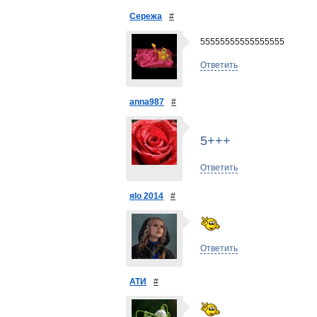
Сережа
#
55555555555555555
Ответить
anna987
#
5+++
Ответить
яlo 2014
#
Ответить
АТИ
#