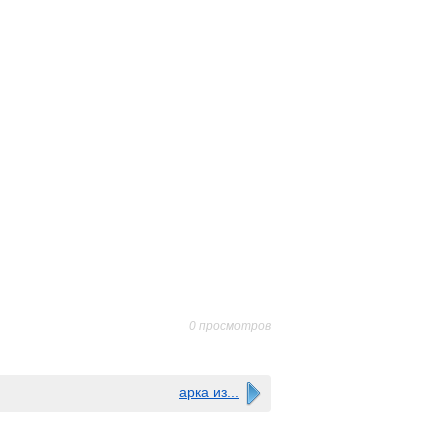
0 просмотров
арка из...