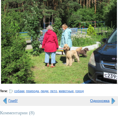
0 просмотров
Теги:
собаки
,
природа
,
люди
,
лето
,
животные
,
город
Гриб!
Одноножка
Комментарии (
8
)