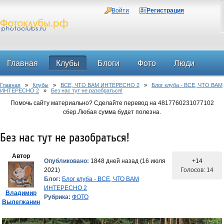
Войти
Регистрация
Главная
Клубы
Блоги
Фото
Люди
Главная
»
Клубы
»
ВСЕ, ЧТО ВАМ ИНТЕРЕСНО 2
»
Блог клуба - ВСЕ, ЧТО ВАМ
Форум
ИНТЕРЕСНО 2
»
Без нас тут не разобраться!
Помочь сайту материально? Сделайте перевод на 4817760231077102
сбер.Любая сумма будет полезна.
Без нас тут не разобраться!
Автор
Опубликовано:
1848 дней назад (16 июля
+14
2021)
Голосов: 14
Блог:
Блог клуба - ВСЕ, ЧТО ВАМ
ИНТЕРЕСНО 2
Владимир
Рубрика:
ФОТО
Вылегжанин