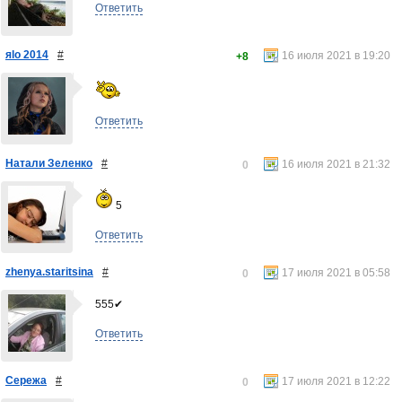
Ответить
яlo 2014
#
16 июля 2021 в 19:20
+8
Ответить
Натали Зеленко
#
16 июля 2021 в 21:32
0
5
Ответить
zhenya.staritsina
#
17 июля 2021 в 05:58
0
555✔
Ответить
Сережа
#
17 июля 2021 в 12:22
0