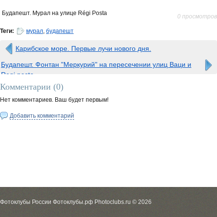
Будапешт. Мурал на улице Régi Posta
0 просмотров
Теги:
мурал
,
будапешт
Карибское море. Первые лучи нового дня.
Будапешт. Фонтан "Меркурий" на пересечении улиц Ваци и
Regi posta
Комментарии (
0
)
Нет комментариев. Ваш будет первым!
Добавить комментарий
Фотоклубы России Фотоклубы.рф Photoclubs.ru © 2026