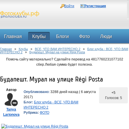
Войти
Регистрация
Главная
Клубы
Блоги
Фото
Люди
Главная
»
Клубы
»
ВСЕ, ЧТО ВАМ ИНТЕРЕСНО 2
»
Блог клуба - ВСЕ, ЧТО ВАМ
Форум
ИНТЕРЕСНО 2
»
Будапешт. Мурал на улице Régi Posta
Помочь сайту материально? Сделайте перевод на 4817760231077102
сбер.Любая сумма будет полезна.
Будапешт. Мурал на улице Régi Posta
Автор
Опубликовано:
3288 дней назад ( 6 августа
+5
2017)
Голосов: 5
Блог:
Блог клуба - ВСЕ, ЧТО ВАМ
ИНТЕРЕСНО 2
Tanya
Рубрика:
ФОТО
Larionova