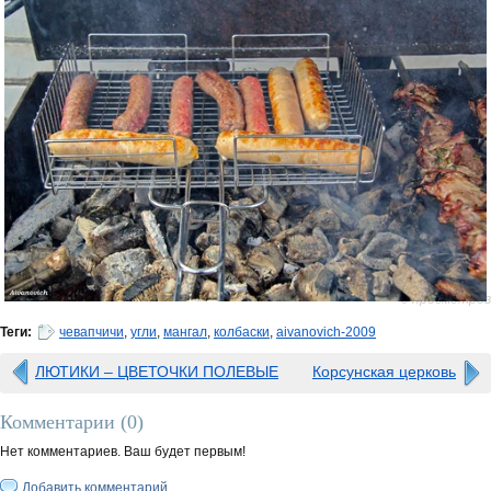
0 просмотров
Теги:
чевапчичи
,
угли
,
мангал
,
колбаски
,
aivanovich-2009
ЛЮТИКИ – ЦВЕТОЧКИ ПОЛЕВЫЕ
Корсунская церковь
Комментарии (
0
)
Нет комментариев. Ваш будет первым!
Добавить комментарий