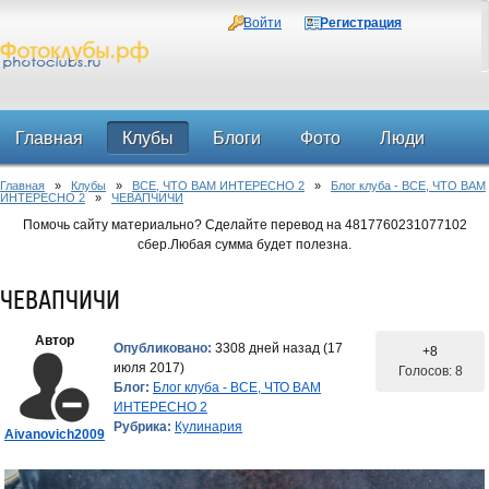
Войти
Регистрация
Главная
Клубы
Блоги
Фото
Люди
Главная
»
Клубы
»
ВСЕ, ЧТО ВАМ ИНТЕРЕСНО 2
»
Блог клуба - ВСЕ, ЧТО ВАМ
Форум
ИНТЕРЕСНО 2
»
ЧЕВАПЧИЧИ
Помочь сайту материально? Сделайте перевод на 4817760231077102
сбер.Любая сумма будет полезна.
ЧЕВАПЧИЧИ
Автор
Опубликовано:
3308 дней назад (17
+8
июля 2017)
Голосов: 8
Блог:
Блог клуба - ВСЕ, ЧТО ВАМ
ИНТЕРЕСНО 2
Рубрика:
Кулинария
Aivanovich2009