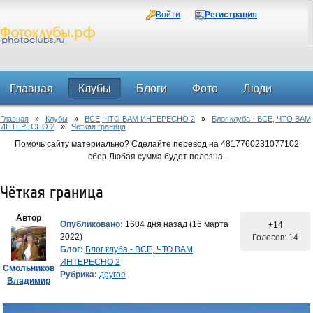
Войти
Регистрация
Главная
Клубы
Блоги
Фото
Люди
Главная
»
Клубы
»
ВСЕ, ЧТО ВАМ ИНТЕРЕСНО 2
»
Блог клуба - ВСЕ, ЧТО ВАМ
Форум
ИНТЕРЕСНО 2
»
Чёткая граница
Помочь сайту материально? Сделайте перевод на 4817760231077102
сбер.Любая сумма будет полезна.
Чёткая граница
Автор
Опубликовано:
1604 дня назад (16 марта
+14
2022)
Голосов: 14
Блог:
Блог клуба - ВСЕ, ЧТО ВАМ
ИНТЕРЕСНО 2
Смольников
Рубрика:
другое
Владимир