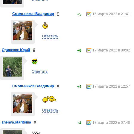
Смольников Владимир
#
16 марта 2022 в 21:41
+5
Ответить
Одиноков Юрий
#
17 марта 2022 в 00:02
+6
Ответить
Смольников Владимир
#
17 марта 2022 в 12:57
+4
Ответить
zhenya.staritsina
#
17 марта 2022 в 07:40
+4
555✔