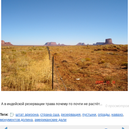
А в индейской резервации трава почему-то почти не растёт...
0 просмотров
Теги:
штат аризона
,
страна сша
,
резервация
,
пустыни
,
ограды
,
навахо
,
монументов долина
,
американские дали