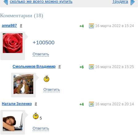
сколько же всего можно купить
Трудяга
Комментарии (
18
)
anna987
#
16 марта 2022 в 15:24
+4
+100500
Ответить
Смольников Владимир
#
16 марта 2022 в 15:25
+6
Ответить
Натали Зеленко
#
16 марта 2022 в 20:14
+4
5
Ответить