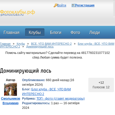
Войти
Регистрация
Главная
Клубы
Блоги
Фото
Люди
Главная
»
Клубы
»
ВСЕ, ЧТО ВАМ ИНТЕРЕСНО 2
»
Блог клуба - ВСЕ, ЧТО ВАМ
Форум
ИНТЕРЕСНО 2
»
Доминирующий лось
Помочь сайту материально? Сделайте перевод на 4817760231077102
сбер.Любая сумма будет полезна.
Доминирующий лось
Автор
Опубликовано:
660 дней назад (16
+12
октября 2024)
Голосов: 12
Блог:
Блог клуба - ВСЕ, ЧТО ВАМ
ИНТЕРЕСНО 2
Смольников
Рубрика:
ТОП - фото (ставят модераторы)
Владимир
Редактировалось:
1 раз — 16 октября
2024