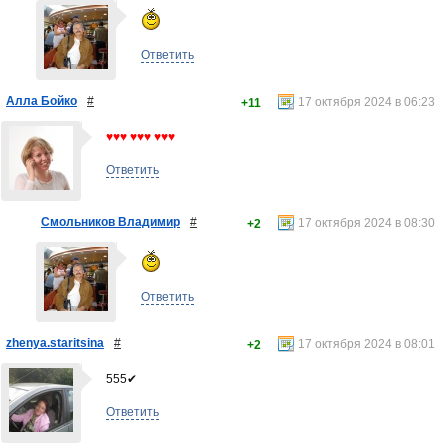
Ответить
Алла Бойко
#
17 октября 2024 в 06:23
+11
♥♥♥ ♥♥♥ ♥♥♥
Ответить
Смольников Владимир
#
17 октября 2024 в 08:30
+2
Ответить
zhenya.staritsina
#
17 октября 2024 в 08:01
+2
555✔
Ответить