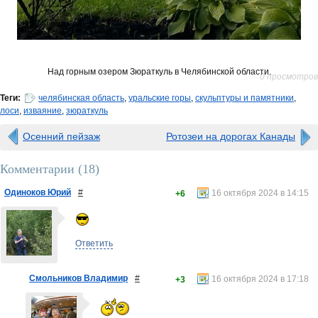
Над горным озером Зюраткуль в Челябинской области.
0 просмотров
Теги:
челябинская область
,
уральские горы
,
скульптуры и памятники
,
лоси
,
изваяние
,
зюраткуль
Осенний пейзаж
Ротозеи на дорогах Канады
Комментарии (
18
)
Одиноков Юрий
#
16 октября 2024 в 14:15
+6
Ответить
Смольников Владимир
#
16 октября 2024 в 17:18
+3