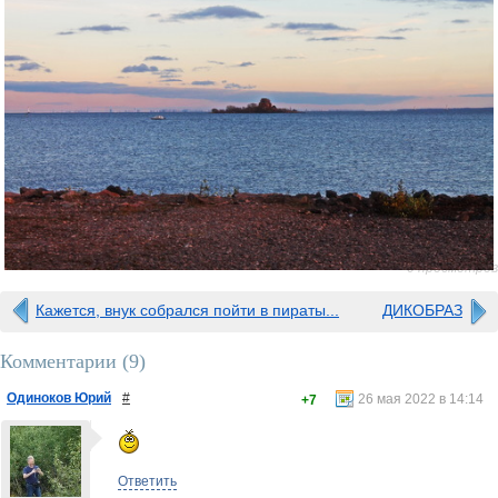
0 просмотров
Кажется, внук собрался пойти в пираты...
ДИКОБРАЗ
Комментарии (
9
)
Одиноков Юрий
#
26 мая 2022 в 14:14
+7
Ответить