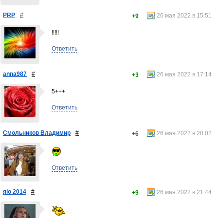
PRP
#
26 мая 2022 в 15:51
+9
!!!!!
Ответить
anna987
#
26 мая 2022 в 17:14
+3
5+++
Ответить
Смольников Владимир
#
26 мая 2022 в 20:02
+6
Ответить
яlo 2014
#
26 мая 2022 в 21:44
+9