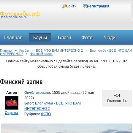
Войти
Регистрация
Главная
Клубы
Блоги
Фото
Люди
Главная
»
Клубы
»
ВСЕ, ЧТО ВАМ ИНТЕРЕСНО 2
»
Блог клуба - ВСЕ, ЧТО ВАМ
Форум
ИНТЕРЕСНО 2
»
Финский залив
Помочь сайту материально? Сделайте перевод на 4817760231077102
сбер.Любая сумма будет полезна.
Финский залив
Автор
Опубликовано:
1535 дней назад (26 мая
+14
2022)
Голосов: 14
Блог:
Блог клуба - ВСЕ, ЧТО ВАМ
ИНТЕРЕСНО 2
Сережа
Рубрика:
ФОТО