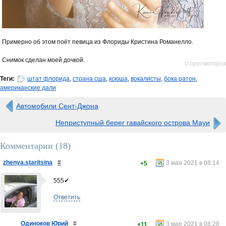
Примерно об этом поёт певица из Флориды Кристина Романелло.
Снимок сделан моей дочкой.
0 просмотров
Теги:
штат флорида
,
страна сша
,
ксюша
,
вокалисты
,
бока ратон
,
американские дали
Автомобили Сент-Джона
Неприступный берег гавайского острова Мауи
Комментарии (
18
)
zhenya.staritsina
#
3 мая 2021 в 08:14
+5
555✔
Ответить
Одиноков Юрий
#
3 мая 2021 в 08:28
+11