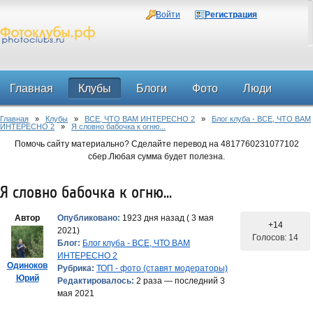
Войти
Регистрация
Главная
Клубы
Блоги
Фото
Люди
Главная
»
Клубы
»
ВСЕ, ЧТО ВАМ ИНТЕРЕСНО 2
»
Блог клуба - ВСЕ, ЧТО ВАМ
Форум
ИНТЕРЕСНО 2
»
Я словно бабочка к огню...
Помочь сайту материально? Сделайте перевод на 4817760231077102
сбер.Любая сумма будет полезна.
Я словно бабочка к огню...
Автор
Опубликовано:
1923 дня назад ( 3 мая
+14
2021)
Голосов: 14
Блог:
Блог клуба - ВСЕ, ЧТО ВАМ
ИНТЕРЕСНО 2
Одиноков
Рубрика:
ТОП - фото (ставят модераторы)
Юрий
Редактировалось:
2 раза — последний 3
мая 2021