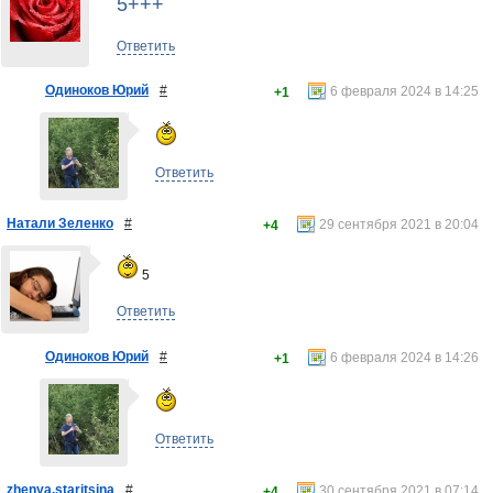
5+++
Ответить
Одиноков Юрий
#
6 февраля 2024 в 14:25
+1
Ответить
Натали Зеленко
#
29 сентября 2021 в 20:04
+4
5
Ответить
Одиноков Юрий
#
6 февраля 2024 в 14:26
+1
Ответить
zhenya.staritsina
#
30 сентября 2021 в 07:14
+4