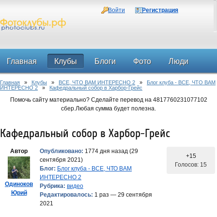
Войти
Регистрация
Главная
Клубы
Блоги
Фото
Люди
Главная
»
Клубы
»
ВСЕ, ЧТО ВАМ ИНТЕРЕСНО 2
»
Блог клуба - ВСЕ, ЧТО ВАМ
Форум
ИНТЕРЕСНО 2
»
Кафедральный собор в Харбор-Грейс
Помочь сайту материально? Сделайте перевод на 4817760231077102
сбер.Любая сумма будет полезна.
Кафедральный собор в Харбор-Грейс
Автор
Опубликовано:
1774 дня назад (29
+15
сентября 2021)
Голосов: 15
Блог:
Блог клуба - ВСЕ, ЧТО ВАМ
ИНТЕРЕСНО 2
Одиноков
Рубрика:
видео
Юрий
Редактировалось:
1 раз — 29 сентября
2021