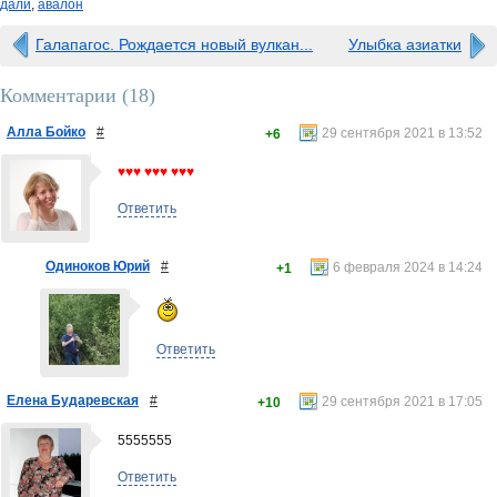
дали
,
авалон
Галапагос. Рождается новый вулкан...
Улыбка азиатки
Комментарии (
18
)
Алла Бойко
#
29 сентября 2021 в 13:52
+6
♥♥♥ ♥♥♥ ♥♥♥
Ответить
Одиноков Юрий
#
6 февраля 2024 в 14:24
+1
Ответить
Елена Бударевская
#
29 сентября 2021 в 17:05
+10
5555555
Ответить