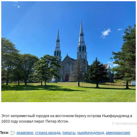
Этот неприметный городок на восточном берегу острова Ньюфаундленд в
1603 году основал пират Питер Истон.
0 просмотров
Теги:
храмовое
,
страна канада
,
пираты
,
ньюфаундленд
,
американские