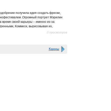
е одобрение получила идея создать фрески,
кинофестивалем .Огромный портрет Мэрилин
а время своей карьеры – именно из-за
уренными, Коммеси, вырисовывая их,
0 просмотров
Канны