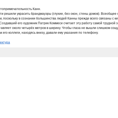
стопримечательность Канн.
ласти решили украсить брандмауэры (глухие, без окон, стены домов). Всеобще
, поскольку в сознании большинства людей Канны прежде всего связаны с 
Создавший его художник Патрик Коммеси считает эту работу самой трудной з
тавляет около четырёх метров в ширину. Чтобы глаза не вышли слишком сощ
ак его коллеги, находясь внизу, давали ему указания по телефону.
ектура