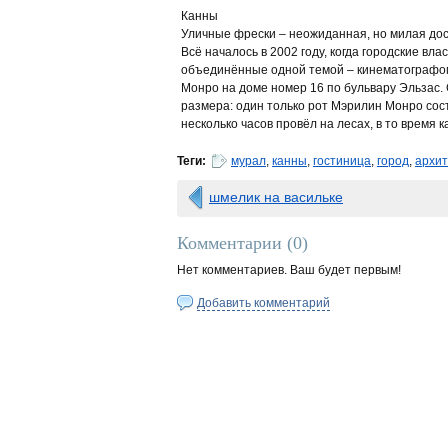
Канны
Уличные фрески – неожиданная, но милая до
Всё началось в 2002 году, когда городские в
объединённые одной темой – кинематографом
Монро на доме номер 16 по бульвару Эльзас. 
размера: один только рот Мэрилин Монро сос
несколько часов провёл на лесах, в то время к
Теги:
мурал
,
канны
,
гостиница
,
город
,
архит
шмелик на васильке
Комментарии (
0
)
Нет комментариев. Ваш будет первым!
Добавить комментарий