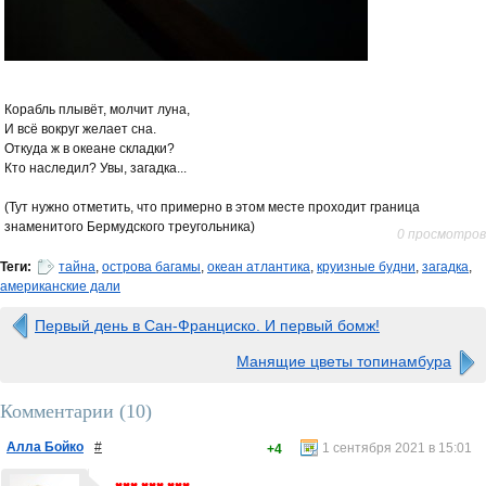
Корабль плывёт, молчит луна,
И всё вокруг желает сна.
Откуда ж в океане складки?
Кто наследил? Увы, загадка...
(Тут нужно отметить, что примерно в этом месте проходит граница
знаменитого Бермудского треугольника)
0 просмотров
Теги:
тайна
,
острова багамы
,
океан атлантика
,
круизные будни
,
загадка
,
американские дали
Первый день в Сан-Франциско. И первый бомж!
Манящие цветы топинамбура
Комментарии (
10
)
Алла Бойко
#
1 сентября 2021 в 15:01
+4