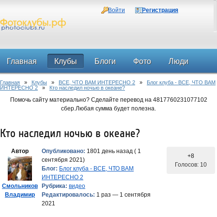
Войти
Регистрация
Главная
Клубы
Блоги
Фото
Люди
Главная
»
Клубы
»
ВСЕ, ЧТО ВАМ ИНТЕРЕСНО 2
»
Блог клуба - ВСЕ, ЧТО ВАМ
Форум
ИНТЕРЕСНО 2
»
Кто наследил ночью в океане?
Помочь сайту материально? Сделайте перевод на 4817760231077102
сбер.Любая сумма будет полезна.
Кто наследил ночью в океане?
Автор
Опубликовано:
1801 день назад ( 1
+8
сентября 2021)
Голосов: 10
Блог:
Блог клуба - ВСЕ, ЧТО ВАМ
ИНТЕРЕСНО 2
Смольников
Рубрика:
видео
Владимир
Редактировалось:
1 раз — 1 сентября
2021