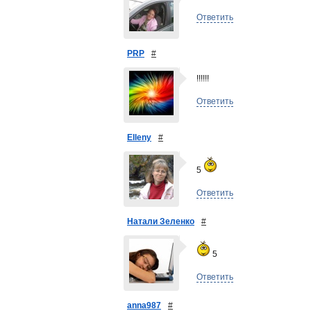
Ответить
PRP
#
!!!!!!
Ответить
Elleny
#
5
Ответить
Натали Зеленко
#
5
Ответить
anna987
#