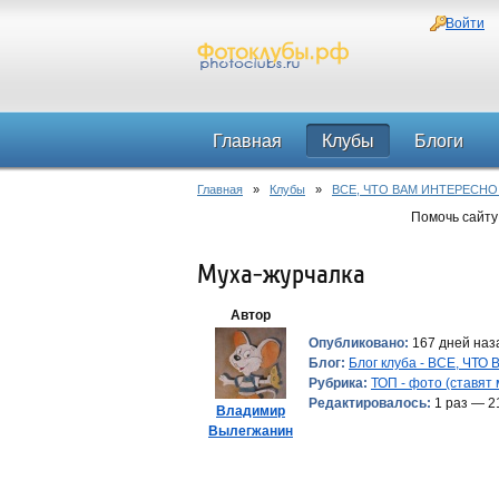
Войти
Главная
Клубы
Блоги
Главная
»
Клубы
»
ВСЕ, ЧТО ВАМ ИНТЕРЕСНО
Помочь сайту
Муха-журчалка
Автор
Опубликовано:
167 дней наз
Блог:
Блог клуба - ВСЕ, ЧТ
Рубрика:
ТОП - фото (ставят
Редактировалось:
1 раз — 2
Владимир
Вылегжанин