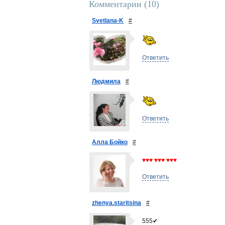
Комментарии (
10
)
Svetlana-K
#
Ответить
Людмила
#
Ответить
Алла Бойко
#
♥♥♥ ♥♥♥ ♥♥♥
Ответить
zhenya.staritsina
#
555✔