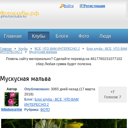
Войти
Регистрация
Главная
Клубы
Блоги
Фото
Люди
Главная
»
Клубы
»
ВСЕ, ЧТО ВАМ ИНТЕРЕСНО 2
»
Блог клуба - ВСЕ, ЧТО ВАМ
Форум
ИНТЕРЕСНО 2
»
Мускусная мальва
Помочь сайту материально? Сделайте перевод на 4817760231077102
сбер.Любая сумма будет полезна.
Мускусная мальва
Автор
Опубликовано:
3065 дней назад (17 марта
+7
2018)
Голосов: 7
Блог:
Блог клуба - ВСЕ, ЧТО ВАМ
ИНТЕРЕСНО 2
lidiabusurina
Рубрика:
ФОТО