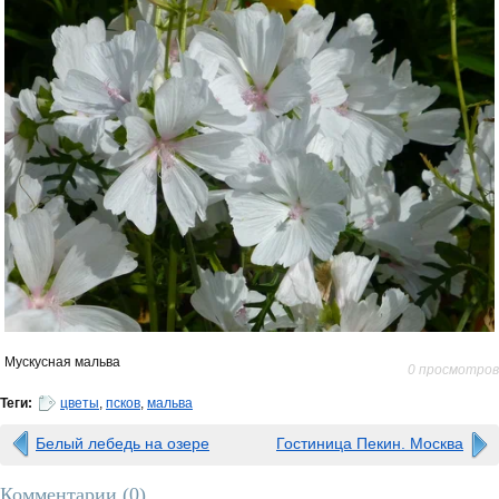
Мускусная мальва
0 просмотров
Теги:
цветы
,
псков
,
мальва
Белый лебедь на озере
Гостиница Пекин. Москва
Комментарии (
0
)