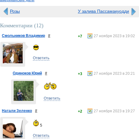
американские дали
Розы
У залива Пассамакуодди
Комментарии (
12
)
Смольников Владимир
#
27 ноября 2023 в 19:02
+7
Ответить
Одиноков Юрий
#
27 ноября 2023 в 20:21
+3
Ответить
Натали Зеленко
#
27 ноября 2023 в 19:27
+2
5
Ответить