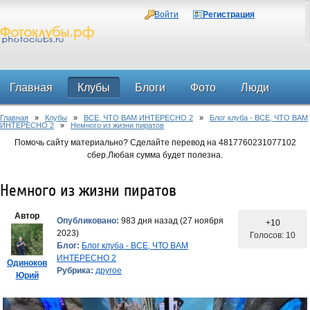
Войти
Регистрация
Главная
Клубы
Блоги
Фото
Люди
Главная
»
Клубы
»
ВСЕ, ЧТО ВАМ ИНТЕРЕСНО 2
»
Блог клуба - ВСЕ, ЧТО ВАМ
Форум
ИНТЕРЕСНО 2
»
Немного из жизни пиратов
Помочь сайту материально? Сделайте перевод на 4817760231077102
сбер.Любая сумма будет полезна.
Немного из жизни пиратов
Автор
Опубликовано:
983 дня назад (27 ноября
+10
2023)
Голосов: 10
Блог:
Блог клуба - ВСЕ, ЧТО ВАМ
ИНТЕРЕСНО 2
Одиноков
Рубрика:
другое
Юрий