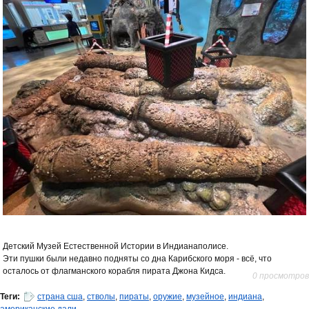
Детский Музей Естественной Истории в Индианаполисе.
Эти пушки были недавно подняты со дна Карибского моря - всё, что
осталось от флагманского корабля пирата Джона Кидса.
0 просмотров
Теги:
страна сша
,
стволы
,
пираты
,
оружие
,
музейное
,
индиана
,