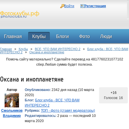
Войти
Регистрация
Главная
Клубы
Блоги
Фото
Люди
Главная
»
Клубы
»
ВСЕ, ЧТО ВАМ ИНТЕРЕСНО 2
»
Блог клуба - ВСЕ, ЧТО ВАМ
Форум
ИНТЕРЕСНО 2
»
Оксана и инопланетяне
Помочь сайту материально? Сделайте перевод на 4817760231077102
сбер.Любая сумма будет полезна.
Оксана и инопланетяне
Автор
Опубликовано:
2342 дня назад (10 марта
+16
2020)
Голосов: 16
Блог:
Блог клуба - ВСЕ, ЧТО ВАМ
ИНТЕРЕСНО 2
Смольников
Рубрика:
ТОП - фото (ставят модераторы)
Владимир
Редактировалось:
2 раза — последний 10
марта 2020