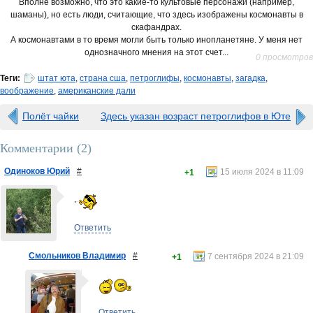
Вполне возможно, что это какие-то культовые персонажи (например,
шаманы), но есть люди, считающие, что здесь изображены космонавты в
скафандрах.
А космонавтами в то время могли быть только инопланетяне. У меня нет
однозначного мнения на этот счет...
0 просмотров
Теги:
штат юта
,
страна сша
,
петроглифы
,
космонавты
,
загадка
,
воображение
,
американские дали
Полёт чайки
Здесь указан возраст петроглифов в Юте
Комментарии (
2
)
Одиноков Юрий
#
15 июля 2024 в 11:09
+1
Ответить
Смольников Владимир
#
7 сентября 2024 в 21:09
+1
Ответить