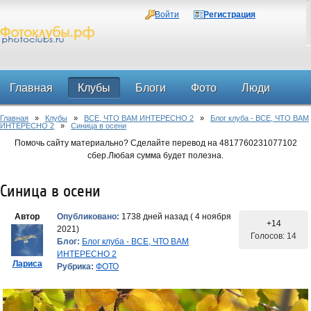
Войти
Регистрация
Главная
Клубы
Блоги
Фото
Люди
Главная
»
Клубы
»
ВСЕ, ЧТО ВАМ ИНТЕРЕСНО 2
»
Блог клуба - ВСЕ, ЧТО ВАМ
Форум
ИНТЕРЕСНО 2
»
Синица в осени
Помочь сайту материально? Сделайте перевод на 4817760231077102
сбер.Любая сумма будет полезна.
Синица в осени
Автор
Опубликовано:
1738 дней назад ( 4 ноября
+14
2021)
Голосов: 14
Блог:
Блог клуба - ВСЕ, ЧТО ВАМ
ИНТЕРЕСНО 2
Лариса
Рубрика:
ФОТО