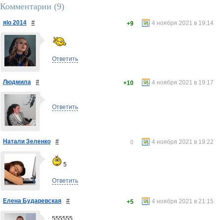
Комментарии (
9
)
яlo 2014
#
4 ноября 2021 в 19:14
+9
Ответить
Людмила
#
4 ноября 2021 в 19:17
+10
Ответить
Натали Зеленко
#
4 ноября 2021 в 19:22
0
5
Ответить
Елена Бударевская
#
4 ноября 2021 в 21:15
+5
555555