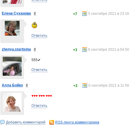
Елена Суханова
#
5 сентября 2021 в 23:16
+7
Ответить
zhenya.staritsina
#
6 сентября 2021 в 04:50
+3
555✔
Ответить
Алла Бойко
#
6 сентября 2021 в 11:56
+3
♥♥♥ ♥♥♥ ♥♥♥
Ответить
Добавить комментарий
RSS-лента комментариев