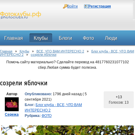
Войти
Регистрация
Главная
Клубы
Блоги
Фото
Люди
Главная
»
Клубы
»
ВСЕ, ЧТО ВАМ ИНТЕРЕСНО 2
»
Блог клуба - ВСЕ, ЧТО ВАМ
Форум
ИНТЕРЕСНО 2
»
созрели яблочки
Помочь сайту материально? Сделайте перевод на 4817760231077102
сбер.Любая сумма будет полезна.
созрели яблочки
Автор
Опубликовано:
1796 дней назад ( 5
+13
сентября 2021)
Голосов: 13
Блог:
Блог клуба - ВСЕ, ЧТО ВАМ
ИНТЕРЕСНО 2
Сережа
Рубрика:
ФОТО