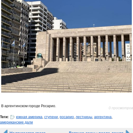
В аргентинском городе Росарио.
0 просмотров
Теги:
южная америка
,
ступени
,
росарио
,
лестницы
,
аргентина
,
американские дали