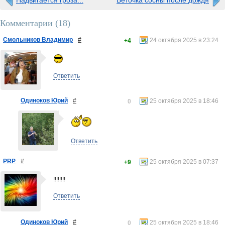
Надвигается гроза...
Веточка сосны после дождя
Комментарии (
18
)
Смольников Владимир
#
24 октября 2025 в 23:24
+4
Ответить
Одиноков Юрий
#
25 октября 2025 в 18:46
0
Ответить
PRP
#
25 октября 2025 в 07:37
+9
!!!!!!!!
Ответить
Одиноков Юрий
#
25 октября 2025 в 18:46
0