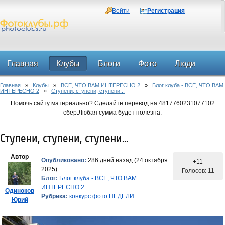
Войти
Регистрация
Главная
Клубы
Блоги
Фото
Люди
Главная
»
Клубы
»
ВСЕ, ЧТО ВАМ ИНТЕРЕСНО 2
»
Блог клуба - ВСЕ, ЧТО ВАМ
Форум
ИНТЕРЕСНО 2
»
Ступени, ступени, ступени...
Помочь сайту материально? Сделайте перевод на 4817760231077102
сбер.Любая сумма будет полезна.
Ступени, ступени, ступени...
Автор
Опубликовано:
286 дней назад (24 октября
+11
2025)
Голосов: 11
Блог:
Блог клуба - ВСЕ, ЧТО ВАМ
ИНТЕРЕСНО 2
Одиноков
Рубрика:
конкурс фото НЕДЕЛИ
Юрий