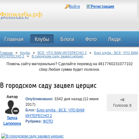
Войти
Регистрация
Главная
Клубы
Блоги
Фото
Люди
Главная
»
Клубы
»
ВСЕ, ЧТО ВАМ ИНТЕРЕСНО 2
»
Блог клуба - ВСЕ, ЧТО ВАМ
Форум
ИНТЕРЕСНО 2
»
В городском саду зацвел церцис
Помочь сайту материально? Сделайте перевод на 4817760231077102
сбер.Любая сумма будет полезна.
В городском саду зацвел церцис
Автор
Опубликовано:
3342 дня назад (12 июня
+8
2017)
Голосов: 8
Блог:
Блог клуба - ВСЕ, ЧТО ВАМ
ИНТЕРЕСНО 2
Tanya
Рубрика:
ФОТО
Larionova