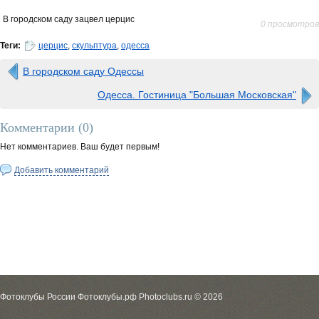
В городском саду зацвел церцис
0 просмотров
Теги:
церцис
,
скульптура
,
одесса
В городском саду Одессы
Одесса. Гостиница "Большая Московская"
Комментарии (
0
)
Нет комментариев. Ваш будет первым!
Добавить комментарий
Фотоклубы России Фотоклубы.рф Photoclubs.ru © 2026