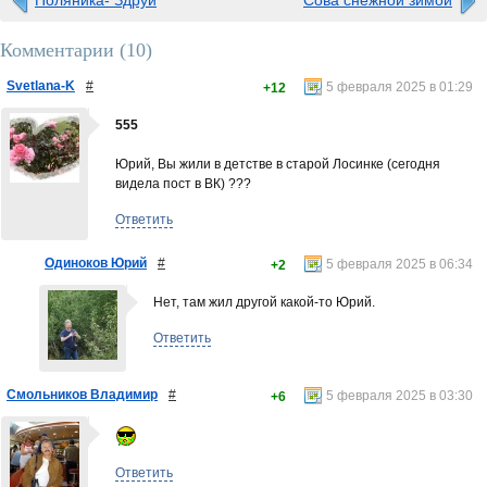
Поляника- Здруй
Сова снежной зимой
Комментарии (
10
)
Svetlana-K
#
5 февраля 2025 в 01:29
+12
555
Юрий, Вы жили в детстве в старой Лосинке (сегодня
видела пост в ВК) ???
Ответить
Одиноков Юрий
#
5 февраля 2025 в 06:34
+2
Нет, там жил другой какой-то Юрий.
Ответить
Смольников Владимир
#
5 февраля 2025 в 03:30
+6
Ответить