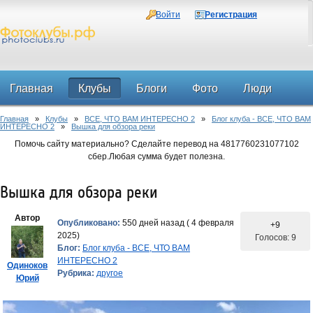
Войти
Регистрация
Главная
Клубы
Блоги
Фото
Люди
Главная
»
Клубы
»
ВСЕ, ЧТО ВАМ ИНТЕРЕСНО 2
»
Блог клуба - ВСЕ, ЧТО ВАМ
Форум
ИНТЕРЕСНО 2
»
Вышка для обзора реки
Помочь сайту материально? Сделайте перевод на 4817760231077102
сбер.Любая сумма будет полезна.
Вышка для обзора реки
Автор
Опубликовано:
550 дней назад ( 4 февраля
+9
2025)
Голосов: 9
Блог:
Блог клуба - ВСЕ, ЧТО ВАМ
ИНТЕРЕСНО 2
Одиноков
Рубрика:
другое
Юрий