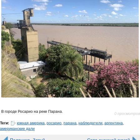
В городе Росарио на реке Парана.
0 просмотров
Теги:
южная америка
,
росарио
,
парана
,
наблюдатели
,
аргентина
,
американские дали