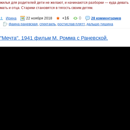
жилья для родителей дети не желают, и начинаются разборки — куда девать
мать и отца. Старики становятся в тягость своим детям.
+16
0
Ирина
22 ноября 2018
28 комментариев
фаина раневская
,
спектакль
,
ростислав плятт
,
дальше-тишина
"Мечта". 1941 фильм М. Ромма с Раневской.