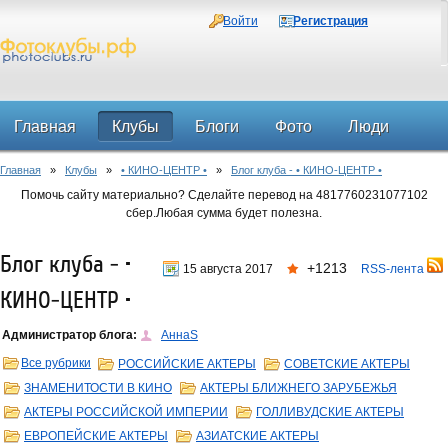
Войти
Регистрация
Главная
Клубы
Блоги
Фото
Люди
Главная
»
Клубы
»
• КИНО-ЦЕНТР •
»
Блог клуба - • КИНО-ЦЕНТР •
Форум
Помочь сайту материально? Сделайте перевод на 4817760231077102
сбер.Любая сумма будет полезна.
Блог клуба - •
+1213
15 августа 2017
RSS-лента
КИНО-ЦЕНТР •
Администратор блога:
АннаS
Все рубрики
РОССИЙСКИЕ АКТЕРЫ
СОВЕТСКИЕ АКТЕРЫ
ЗНАМЕНИТОСТИ В КИНО
АКТЕРЫ БЛИЖНЕГО ЗАРУБЕЖЬЯ
АКТЕРЫ РОССИЙСКОЙ ИМПЕРИИ
ГОЛЛИВУДСКИЕ АКТЕРЫ
ЕВРОПЕЙСКИЕ АКТЕРЫ
АЗИАТСКИЕ АКТЕРЫ