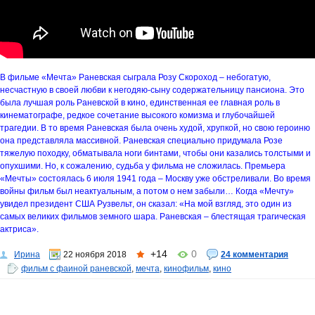
В фильме «Мечта» Раневская сыграла Розу Скороход – небогатую,
несчастную в своей любви к негодяю-сыну содержательницу пансиона. Это
была лучшая роль Раневской в кино, единственная ее главная роль в
кинематографе, редкое сочетание высокого комизма и глубочайшей
трагедии. В то время Раневская была очень худой, хрупкой, но свою героиню
она представляла массивной. Раневская специально придумала Розе
тяжелую походку, обматывала ноги бинтами, чтобы они казались толстыми и
опухшими. Но, к сожалению, судьба у фильма не сложилась. Премьера
«Мечты» состоялась 6 июля 1941 года – Москву уже обстреливали. Во время
войны фильм был неактуальным, а потом о нем забыли… Когда «Мечту»
увидел президент США Рузвельт, он сказал: «На мой взгляд, это один из
самых великих фильмов земного шара. Раневская – блестящая трагическая
актриса».
+14
0
Ирина
22 ноября 2018
24 комментария
фильм с фаиной раневской
,
мечта
,
кинофильм
,
кино