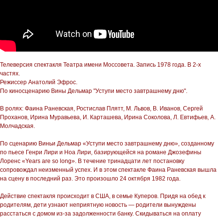
Телеверсия спектакля Театра имени Моссовета. Запись 1978 года. В 2-х
частях.
Режиссер Анатолий Эфрос.
По киносценарию Вины Дельмар "Уступи место завтрашнему дню".
В ролях: Фаина Раневская, Ростислав Плятт, М. Львов, В. Иванов, Сергей
Проханов, Ирина Муравьева, И. Карташева, Ирина Соколова, Л. Евтифьев, А.
Молчадская.
По сценарию Виньи Дельмар «Уступи место завтрашнему дню», созданному
по пьесе Генри Лири и Ноа Лири, базирующейся на романе Джозефины
Лоренс «Years are so long». В течение тринадцати лет постановку
сопровождал неизменный успех. И в этом спектакле Фаина Раневская вышла
на сцену в последний раз. Это произошло 24 октября 1982 года.
Действие спектакля происходит в США, в семье Куперов. Придя на обед к
родителям, дети узнают неприятную новость — родители вынуждены
расстаться с домом из-за задолженности банку. Скидываться на оплату