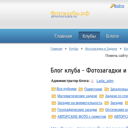
Войти
Главная
Клубы
Блоги
Главная
»
Клубы
»
Фотозагадки и Задачи
»
Бл
Помочь сайту
Блог клуба - Фотозагадки и
Администратор блога:
Lada_adm
Все рубрики
Памятники
Загадочны
Математические задачи
Задачи со сп
Загадки на внимательность
Загадки
Географические загадки
Оптические и
АВТОРСКИЕ ФОТО с сюжетом
АВТОРС