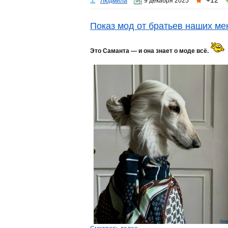
+12
Людмила
9 декабря 2025
Показ мод от братьев наших м
Это Саманта — и она знает о моде всё.