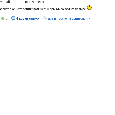
 "Дай пять!", но просчиталась.
осчет в орнитологии: "пальцев" у ары было только четыре
0
4 комментария
ара и просчет в орнитологии