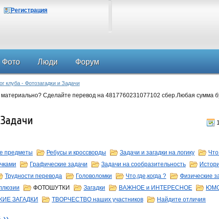
Регистрация
Фото
Люди
Форум
ог клуба - Фотозагадки и Задачи
 материально? Сделайте перевод на 4817760231077102 сбер.Любая сумма б
 Задачи
е предметы
Ребусы и кроссворды
Задачи и загадки на логику
Что
ичками
Графические задачи
Задачи на сообразительность
Истори
Трудности перевода
Головоломки
Что,где,когда ?
Физические з
ллюзии
ФОТОШУТКИ
Загадки
ВАЖНОЕ и ИНТЕРЕСНОЕ
ЮМ
КИЕ ЗАГАДКИ
ТВОРЧЕСТВО наших участников
Найдите отличия