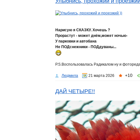
Улыбнись, прохожий и проезжий
Нарисую я СКАЗКУ. Хочешь ?
Прорастут - может днём,может ночью-
У парковки и автобана
Не ПОДснежники - ПОДдуваны...
P.S.Воспользовалась Радикалом ну и фотореда
+10
Людмила
21 марта 2026
ДАЙ ЧЕТЫРЕ!!