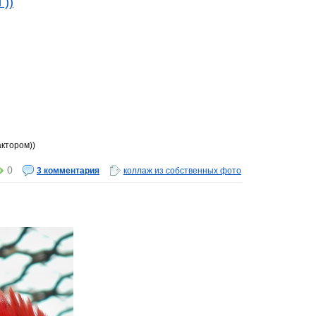
 ))
ктором))
0
3 комментария
коллаж из собственных фото