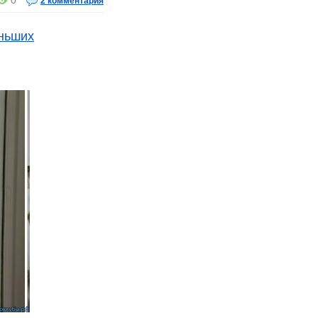
0
2 комментария
еньших