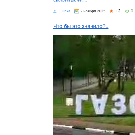
Смотреть далее......
+2
0
Ellinka
2 ноября 2025
Что бы это значило?..