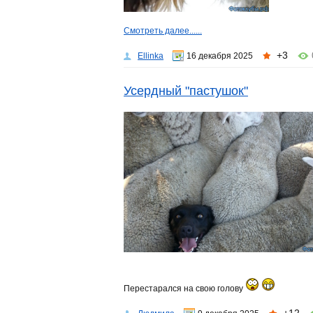
Смотреть далее......
+3
Ellinka
16 декабря 2025
Усердный "пастушок"
Перестарался на свою голову