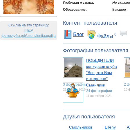
Любимая музыка:
Не указан
Образование:
Высшее
Контент пользователя
Ссылка на эту страницу:
http://
Блог
0
Файлы
фотоклубы.рф/users/fenijaagafija
Фотографии пользователя
ПОБЕДИТЕЛИ
конкурсов клуба
"Все, что Вам
интересно"
3 фотографии
2 ф
Смайлики
21 ноября 2016
16 
24 фотографии
11 сентября 2021
Друзья пользователя
Смольников
Elleny
А