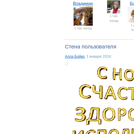
Владимир
Б
1 час
назад
1 
1 час назад
н
Стена пользователя
Алла Бойко
, 1 января 2024: