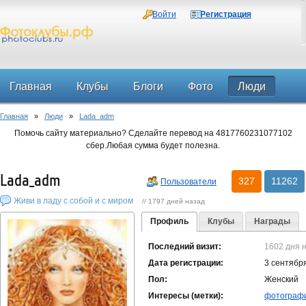
Войти
Регистрация
Главная
Клубы
Блоги
Фото
Люди
Главная
»
Люди
»
Lada_adm
Форум
Помочь сайту материально? Сделайте перевод на 4817760231077102
сбер.Любая сумма будет полезна.
Lada_adm
327
11262
Пользователи
Живи в ладу с собой и с миром
// 1797 дней назад
Профиль
Клубы
Награды
Последний визит:
1602 дня 
Дата регистрации:
3 сентябр
Пол:
Женский
Интересы (метки):
фотограф