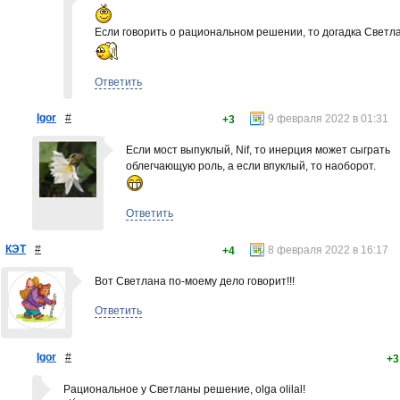
Если говорить о рациональном решении, то догадка Светл
Ответить
Igor
#
9 февраля 2022 в 01:31
+3
Если мост выпуклый, Nif, то инерция может сыграть
облегчающую роль, а если впуклый, то наоборот.
Ответить
КЭТ
#
8 февраля 2022 в 16:17
+4
Вот Светлана по-моему дело говорит!!!
Ответить
Igor
#
+3
Рациональное у Светланы решение, olga olilal!