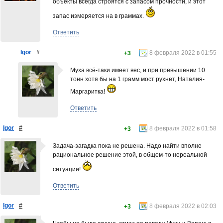
объекты всегда строятся с запасом прочности, и этот
запас измеряется на в граммах.
Ответить
Igor
#
8 февраля 2022 в 01:55
+3
Муха всё-таки имеет вес, и при превышении 10
тонн хотя бы на 1 грамм мост рухнет, Наталия-
Маргаритка!
Ответить
Igor
#
8 февраля 2022 в 01:58
+3
Задача-загадка пока не решена. Надо найти вполне
рациональное решение этой, в общем-то нереальной
ситуации!
Ответить
Igor
#
8 февраля 2022 в 02:03
+3