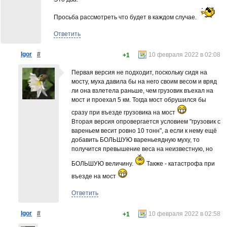
Просьба рассмотреть что будет в каждом случае.
Ответить
Igor
#
10 февраля 2022 в 02:08
+1
Первая версия не подходит, поскольку сидя на
мосту, муха давила бы на него своим весом и вряд
ли она взлетела раньше, чем грузовик въехал на
мост и проехал 5 км. Тогда мост обрушился бы
сразу при въезде грузовика на мост
Вторая версия опровергается условием "грузовик с
вареньем весит ровно 10 тонн", а если к нему ещё
добавить БОЛЬШУЮ вареньеядную муху, то
получится превышение веса на неизвестную, но
БОЛЬШУЮ величину.
Также - катастрофа при
въезде на мост
Ответить
Igor
#
10 февраля 2022 в 02:58
+1