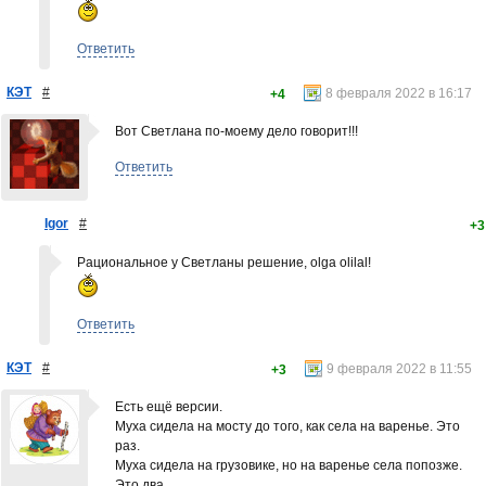
Ответить
КЭТ
#
8 февраля 2022 в 16:17
+4
Вот Светлана по-моему дело говорит!!!
Ответить
Igor
#
+3
Рациональное у Светланы решение, olga olilal!
Ответить
КЭТ
#
9 февраля 2022 в 11:55
+3
Есть ещё версии.
Муха сидела на мосту до того, как села на варенье. Это
раз.
Муха сидела на грузовике, но на варенье села попозже.
Это два.