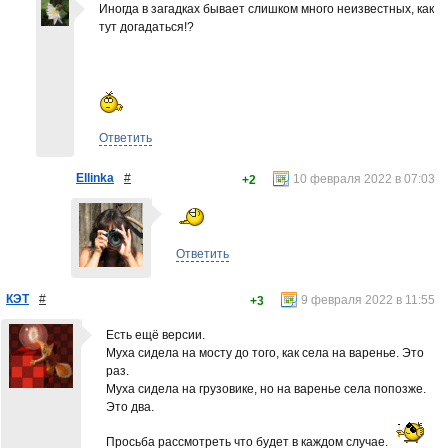
Иногда в загадках бывает слишком много неизвестных, как
тут догадаться!?
Ответить
Ellinka
#
10 февраля 2022 в 07:03
+2
Ответить
КЭТ
#
9 февраля 2022 в 11:55
+3
Есть ещё версии.
Муха сидела на мосту до того, как села на варенье. Это
раз.
Муха сидела на грузовике, но на варенье села попозже.
Это два.
Просьба рассмотреть что будет в каждом случае.