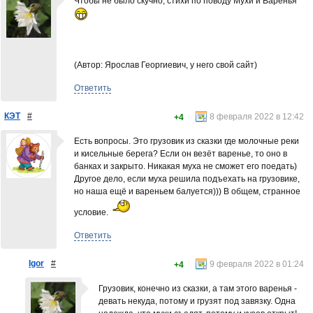
Чтобы не было скучно, стихи по поводу Мухи и Варенья
(Автор: Ярослав Георгиевич, у него свой сайт)
Ответить
КЭТ
#
8 февраля 2022 в 12:42
+4
Есть вопросы. Это грузовик из сказки где молочные реки
и кисельные берега? Если он везёт варенье, то оно в
банках и закрыто. Никакая муха не сможет его поедать)
Другое дело, если муха решила подъехать на грузовике,
но наша ещё и вареньем балуется))) В общем, странное
условие.
Ответить
Igor
#
9 февраля 2022 в 01:24
+4
Грузовик, конечно из сказки, а там этого варенья -
девать некуда, потому и грузят под завязку. Одна