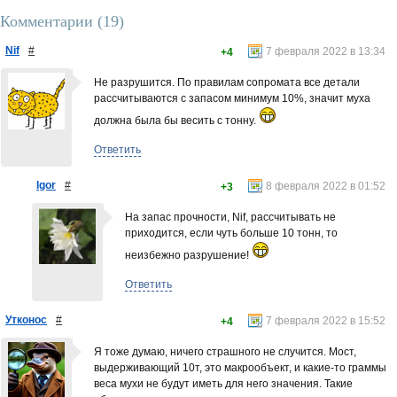
Комментарии (
19
)
Nif
#
7 февраля 2022 в 13:34
+4
Не разрушится. По правилам сопромата все детали
рассчитываются с запасом минимум 10%, значит муха
должна была бы весить с тонну.
Ответить
Igor
#
8 февраля 2022 в 01:52
+3
На запас прочности, Nif, рассчитывать не
приходится, если чуть больше 10 тонн, то
неизбежно разрушение!
Ответить
Утконос
#
7 февраля 2022 в 15:52
+4
Я тоже думаю, ничего страшного не случится. Мост,
выдерживающий 10т, это макрообъект, и какие-то граммы
веса мухи не будут иметь для него значения. Такие