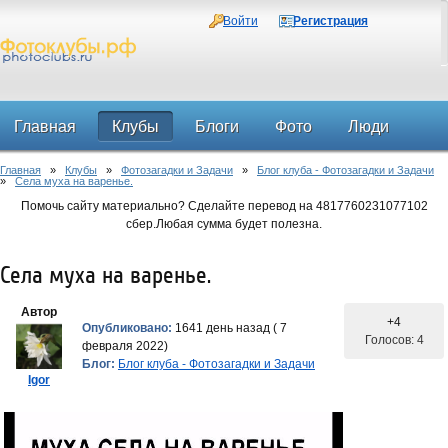
Войти
Регистрация
Главная
Клубы
Блоги
Фото
Люди
Главная
»
Клубы
»
Фотозагадки и Задачи
»
Блог клуба - Фотозагадки и Задачи
Форум
»
Села муха на варенье.
Помочь сайту материально? Сделайте перевод на 4817760231077102
сбер.Любая сумма будет полезна.
Села муха на варенье.
Автор
+4
Опубликовано:
1641 день назад ( 7
Голосов: 4
февраля 2022)
Блог:
Блог клуба - Фотозагадки и Задачи
Igor