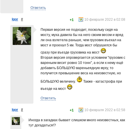
Ответить
Igor
#
10 февраля 2022 в 02:08
+1
Первая версия не подходит, поскольку сидя на
мосту, муха давила бы на него своим весом и вряд
ли она взлетела раньше, чем грузовик въехал на
мост и проехал 5 км. Тогда мост обрушился бы
сразу при въезде грузовика на мост
Вторая версия опровергается условием "грузовик с
вареньем весит ровно 10 тонн", а если к нему ещё
добавить БОЛЬШУЮ вареньеядную муху, то
получится превышение веса на неизвестную, но
БОЛЬШУЮ величину.
Также - катастрофа при
въезде на мост
Ответить
Igor
#
10 февраля 2022 в 02:58
+1
Иногда в загадках бывает слишком много неизвестных, как
тут догадаться!?