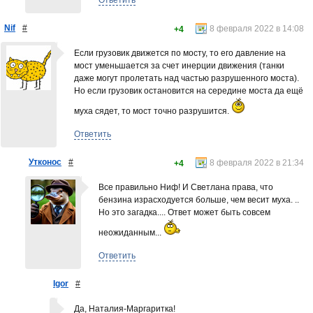
Ответить
Nif
#
8 февраля 2022 в 14:08
+4
Если грузовик движется по мосту, то его давление на
мост уменьшается за счет инерции движения (танки
даже могут пролетать над частью разрушенного моста).
Но если грузовик остановится на середине моста да ещё
муха сядет, то мост точно разрушится.
Ответить
Утконос
#
8 февраля 2022 в 21:34
+4
Все правильно Ниф! И Светлана права, что
бензина израсходуется больше, чем весит муха. ..
Но это загадка.... Ответ может быть совсем
неожиданным...
Ответить
Igor
#
Да, Наталия-Маргаритка!