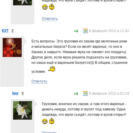
надежда, что мухи съедят, потому и кузов открыт!
Ответить
КЭТ
#
8 февраля 2022 в 12:42
+4
Есть вопросы. Это грузовик из сказки где молочные реки
и кисельные берега? Если он везёт варенье, то оно в
банках и закрыто. Никакая муха не сможет его поедать)
Другое дело, если муха решила подъехать на грузовике,
но наша ещё и вареньем балуется))) В общем, странное
условие.
Ответить
Igor
#
9 февраля 2022 в 01:24
+4
Грузовик, конечно из сказки, а там этого варенья -
девать некуда, потому и грузят под завязку. Одна
надежда, что мухи съедят, потому и кузов открыт!