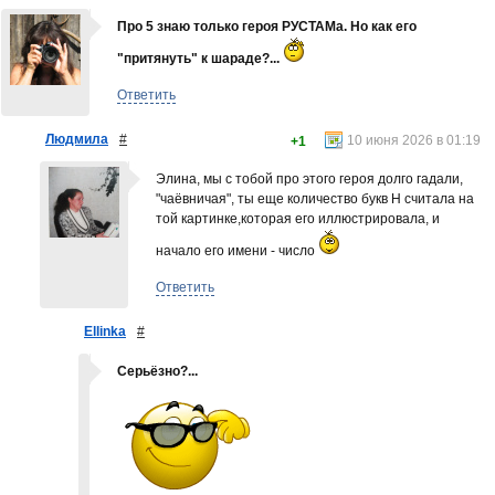
Про 5 знаю только героя РУСТАМа. Но как его
"притянуть" к шараде?...
Ответить
Людмила
#
10 июня 2026 в 01:19
+1
Элина, мы с тобой про этого героя долго гадали,
"чаёвничая", ты еще количество букв Н считала на
той картинке,которая его иллюстрировала, и
начало его имени - число
Ответить
Ellinka
#
Серьёзно?...