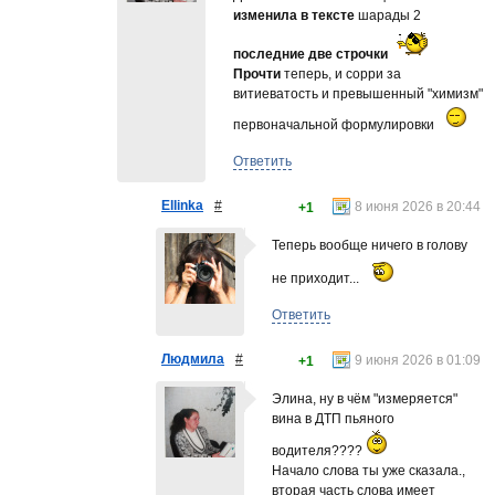
изменила в тексте
шарады 2
последние две строчки
Прочти
теперь, и сорри за
витиеватость и превышенный "химизм"
первоначальной формулировки
Ответить
Ellinka
#
8 июня 2026 в 20:44
+1
Теперь вообще ничего в голову
не приходит...
Ответить
Людмила
#
9 июня 2026 в 01:09
+1
Элина, ну в чём "измеряется"
вина в ДТП пьяного
водителя????
Начало слова ты уже сказала.,
вторая часть слова имеет