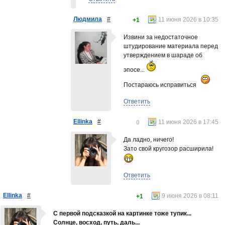
Людмила
#
11 июня 2026 в 10:35
+1
Извини за недостаточное
штудирование материала перед
утверждением в шараде об
эпосе...
Постараюсь исправиться
Ответить
Ellinka
#
11 июня 2026 в 17:45
0
Да ладно, ничего!
Зато свой кругозор расширила!
Ответить
Ellinka
#
9 июня 2026 в 08:11
+1
С первой подсказкой на картинке тоже тупик...
Солнце, восход, путь, даль...