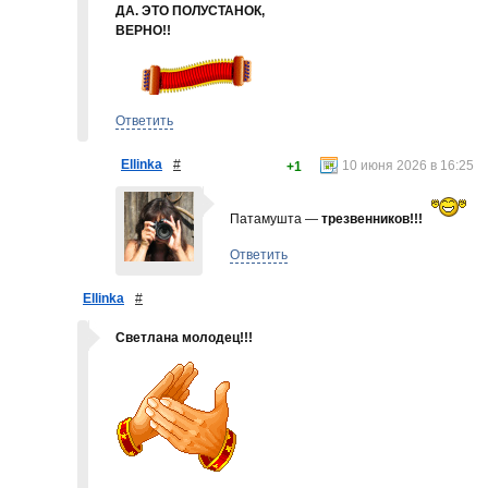
ДА. ЭТО ПОЛУСТАНОК,
ВЕРНО!!
Ответить
Ellinka
#
10 июня 2026 в 16:25
+1
Патамушта —
трезвенников!!!
Ответить
Ellinka
#
Светлана молодец!!!