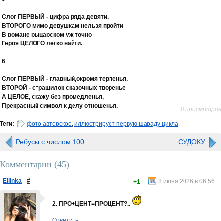
Слог ПЕРВЫЙ - цифра ряда девяти.
ВТОРОГО мимо девушкам нельзя пройти
В романе рыцарском уж точно
Героя ЦЕЛОГО легко найти.
6
Слог ПЕРВЫЙ - главный,окромя терпенья.
ВТОРОЙ - страшилок сказочных творенье
А ЦЕЛОЕ, скажу без промедленья,
Прекрасный символ к делу отношенья.
0 просмотров
Теги:
фото авторское
,
иллюстрирует первую шараду цикла
Ребусы с числом 100
СУДОКУ
Комментарии (
45
)
Ellinka
#
8 июня 2026 в 06:56
+1
2. ПРО+ЦЕНТ=ПРОЦЕНТ?..
Ответить