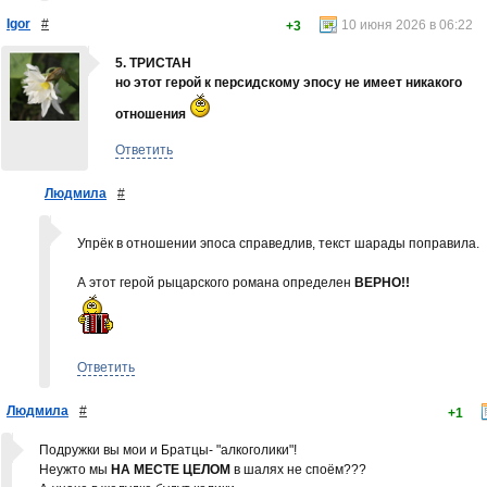
Igor
#
10 июня 2026 в 06:22
+3
5. ТРИСТАН
но этот герой к персидскому эпосу не имеет никакого
отношения
Ответить
Людмила
#
Упрёк в отношении эпоса справедлив, текст шарады поправила.
А этот герой рыцарского романа определен
ВЕРНО!!
Ответить
Людмила
#
+1
Подружки вы мои и Братцы- "алкоголики"!
Неужто мы
НА МЕСТЕ ЦЕЛОМ
в шалях не споём???