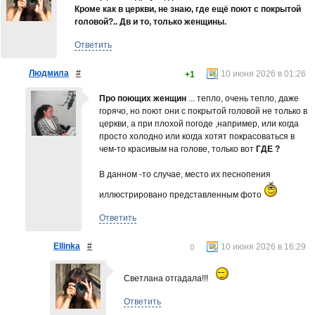
Кроме как в церкви, не знаю, где ещё поют с покрытой
головой?.. Дв и то, только женщины.
Ответить
Людмила
#
10 июня 2026 в 01:26
+1
Про поющих женщин
... тепло, очень тепло, даже
горячо, но поют они с покрытой головой не только в
церкви, а при плохой погоде ,например, или когда
просто холодно или когда хотят покрасоваться в
чем-то красивым на голове, только вот
ГДЕ ?
В данном -то случае, место их песнопения
иллюстрировано представленным фото
Ответить
Ellinka
#
10 июня 2026 в 16:29
0
Светлана отгадала!!!
Ответить