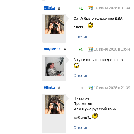
Ellinka
#
10 июня 2026 в 07:34
+1
Ох! А было только про ДВА
слога...
Ответить
Людмила
#
10 июня 2026 в 13:44
+1
А тут и есть только два слога...
Ответить
Ellinka
#
10 июня 2026 в 21:39
0
Ну как же!
Про-ми-ля
Или я уже русский язык
забыла?..
Ответить