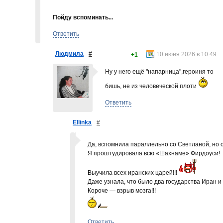
Пойду вспоминать...
Ответить
Людмила
#
10 июня 2026 в 10:49
+1
Ну у него ещё "напарница",героиня то
бишь, не из человеческой плоти
Ответить
Ellinka
#
Да, вспомнила параллельно со Светланой, но 
Я проштудировала всю «Шахнаме» Фирдоуси!
Выучила всех иранских царей!!!
Даже узнала, что было два государства Иран и Т
Короче — взрыв мозга!!!
Ответить