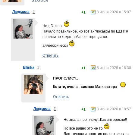
Людмила
#
8 июня 2026 в 15:07
+1
Нет, Элина.
Начало правильное, но вот англосаксы по
ЦЕНТу
пешком не ходят в Манчестере ,даже
аллегорически
Ответить
Ellinka
#
8 июня 2026 в 16:30
+1
ПРОПОЛИС?..
Кстати, пчела - символ Манчестера
Ответить
Людмила
#
8 июня 2026 в 18:57
+1
Не знала про пчелу...Как интересно!!
Но всё равно это не то
Для точности понятия целого слова я