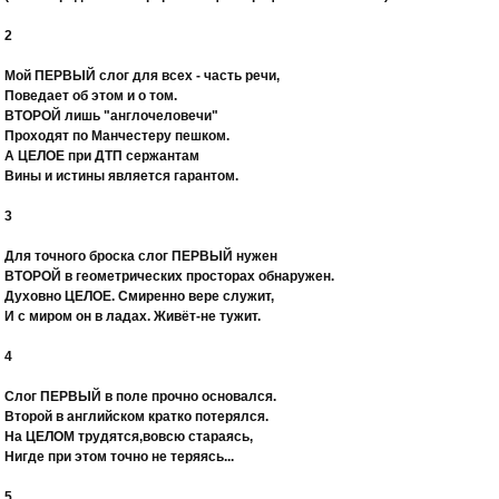
2
Мой ПЕРВЫЙ слог для всех - часть речи,
Поведает об этом и о том.
ВТОРОЙ лишь "англочеловечи"
Проходят по Манчестеру пешком.
А ЦЕЛОЕ при ДТП сержантам
Вины и истины является гарантом.
3
Для точного броска слог ПЕРВЫЙ нужен
ВТОРОЙ в геометрических просторах обнаружен.
Духовно ЦЕЛОЕ. Смиренно вере служит,
И с миром он в ладах. Живёт-не тужит.
4
Слог ПЕРВЫЙ в поле прочно основался.
Второй в английском кратко потерялся.
На ЦЕЛОМ трудятся,вовсю стараясь,
Нигде при этом точно не теряясь...
5