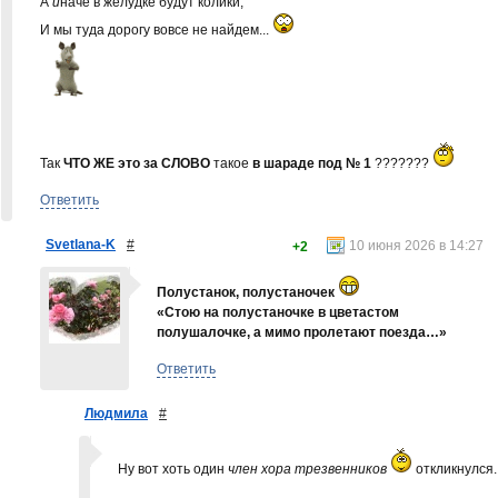
А
и
наче в желудке будут колики,
И мы туда дорогу вовсе не найдем...
Так
ЧТО ЖЕ это за СЛОВО
такое
в шараде под № 1
???????
Ответить
Svetlana-K
#
10 июня 2026 в 14:27
+2
Полустанок, полустаночек
«Стою на полустаночке в цветастом
полушалочке, а мимо пролетают поезда…»
Ответить
Людмила
#
Ну вот хоть один
член хора трезвенников
откликнулся..