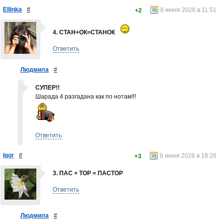
Ellinka
#
8 июня 2026 в 11:51
+2
4. СТАН+ОК=СТАНОК
Ответить
Людмила
#
СУПЕР!!
Шарада 4 разгадана как по нотам!!!
Ответить
Igor
#
8 июня 2026 в 18:26
+3
3. ПАС + ТОР = ПАСТОР
Ответить
Людмила
#