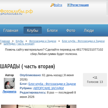
Войти
Регистрация
Главная
Клубы
Блоги
Фото
Люди
Главная
»
Клубы
»
Фотозагадки и Задачи
»
Блог клуба - Фотозагадки и Задачи
Форум
»
ШАРАДЫ ( часть вторая)
Помочь сайту материально? Сделайте перевод на 4817760231077102
сбер.Любая сумма будет полезна.
ШАРАДЫ ( часть вторая)
Автор
Опубликовано:
61 день назад ( 8 июня
+11
2026)
Голосов: 13
Блог:
Блог клуба - Фотозагадки и Задачи
Рубрика:
АВТОРСКИЕ ЗАГАДКИ
Людмила
Редактировалось:
8 раз — последний 8
июня 2026