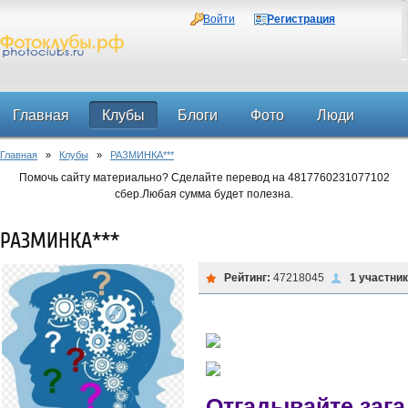
Войти
Регистрация
Главная
Клубы
Блоги
Фото
Люди
Главная
»
Клубы
»
РАЗМИНКА***
Форум
Помочь сайту материально? Сделайте перевод на 4817760231077102
сбер.Любая сумма будет полезна.
РАЗМИНКА***
Рейтинг:
47218045
1 участни
Отгадывайте заг