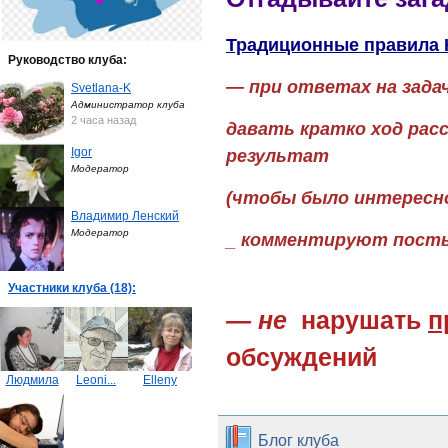
Традиционные правила 
Руководство клуба:
— при ответах на задач
Svetlana-K
Администратор клуба
2 часа назад
давать кратко ход расс
Igor
результат
Модератор
(чтобы было интересно
Владимир Ленский
Модератор
_ комментируют посты
Участники клуба (18):
— не
нарушать
п
обсуждений
Людмила
Leoni...
Elleny
Блог клуба