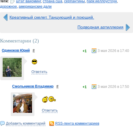
Теги:
штат вайоминг
,
страна сша
,
серпантины
,
парк йеллоустоун
,
дорожное
,
американские дали
Креативный скелет. Танцующий и поющий.
Подводная артиллерия
Комментарии (
2
)
Одиноков Юрий
#
3 мая 2026 в 17:40
+1
Ответить
Смольников Владимир
#
3 мая 2026 в 17:50
+1
Ответить
Добавить комментарий
RSS-лента комментариев