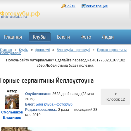
Войти
Регистрация
Главная
Клубы
Блоги
Фото
Люди
Главная
»
Клубы
»
фотоклуб
»
Блог клуба - фотоклуб
»
Горные серпантины
Форум
Йеллоустоуна
Помочь сайту материально? Сделайте перевод на 4817760231077102
сбер.Любая сумма будет полезна.
Горные серпантины Йеллоустоуна
Автор
Опубликовано:
2628 дней назад (28 мая
+6
2019)
Голосов: 12
Блог:
Блог клуба - фотоклуб
Редактировалось:
2 раза — последний 28
Смольников
мая 2019
Владимир