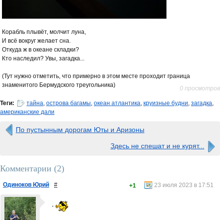
Корабль плывёт, молчит луна,
И всё вокруг желает сна.
Откуда ж в океане складки?
Кто наследил? Увы, загадка...
(Тут нужно отметить, что примерно в этом месте проходит граница
знаменитого Бермудского треугольника)
0 просмотров
Теги:
тайна
,
острова багамы
,
океан атлантика
,
круизные будни
,
загадка
,
американские дали
По пустынным дорогам Юты и Аризоны
Здесь не спешат и не курят...
Комментарии (
2
)
Одиноков Юрий
#
23 июля 2023 в 17:51
+1