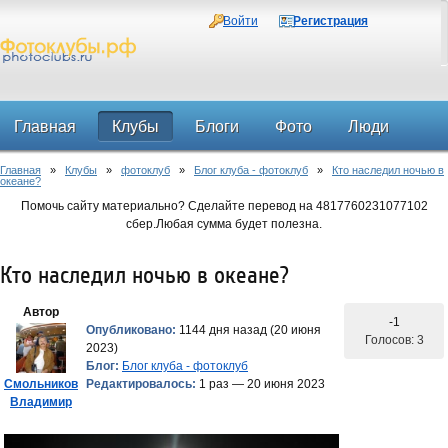
Войти
Регистрация
Главная
Клубы
Блоги
Фото
Люди
Главная
»
Клубы
»
фотоклуб
»
Блог клуба - фотоклуб
»
Кто наследил ночью в
Форум
океане?
Помочь сайту материально? Сделайте перевод на 4817760231077102
сбер.Любая сумма будет полезна.
Кто наследил ночью в океане?
Автор
-1
Опубликовано:
1144 дня назад (20 июня
Голосов: 3
2023)
Блог:
Блог клуба - фотоклуб
Смольников
Редактировалось:
1 раз — 20 июня 2023
Владимир