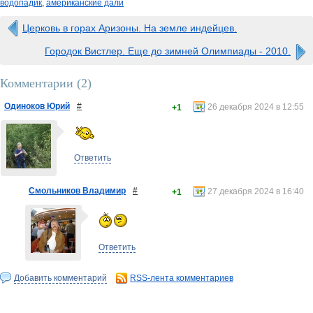
водопадик
,
американские дали
Церковь в горах Аризоны. На земле индейцев.
Городок Вистлер. Еще до зимней Олимпиады - 2010.
Комментарии (
2
)
Одиноков Юрий
#
26 декабря 2024 в 12:55
+1
Ответить
Смольников Владимир
#
27 декабря 2024 в 16:40
+1
Ответить
Добавить комментарий
RSS-лента комментариев