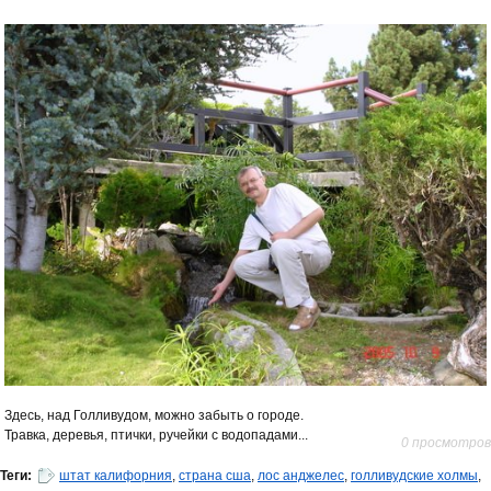
Здесь, над Голливудом, можно забыть о городе.
Травка, деревья, птички, ручейки с водопадами...
0 просмотров
Теги:
штат калифорния
,
страна сша
,
лос анджелес
,
голливудские холмы
,