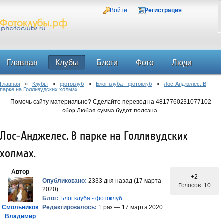
Войти
Регистрация
Главная
Клубы
Блоги
Фото
Люди
Главная
»
Клубы
»
фотоклуб
»
Блог клуба - фотоклуб
»
Лос-Анджелес. В
Форум
парке на Голливудских холмах.
Помочь сайту материально? Сделайте перевод на 4817760231077102
сбер.Любая сумма будет полезна.
Лос-Анджелес. В парке на Голливудских
холмах.
Автор
+2
Опубликовано:
2333 дня назад (17 марта
Голосов: 10
2020)
Блог:
Блог клуба - фотоклуб
Смольников
Редактировалось:
1 раз — 17 марта 2020
Владимир