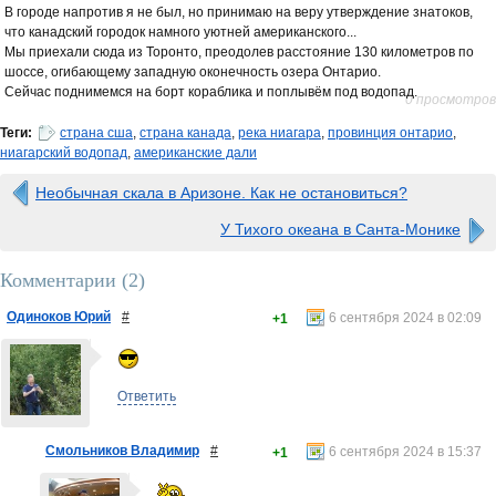
В городе напротив я не был, но принимаю на веру утверждение знатоков,
что канадский городок намного уютней американского...
Мы приехали сюда из Торонто, преодолев расстояние 130 километров по
шоссе, огибающему западную оконечность озера Онтарио.
Сейчас поднимемся на борт кораблика и поплывём под водопад.
0 просмотров
Теги:
страна сша
,
страна канада
,
река ниагара
,
провинция онтарио
,
ниагарский водопад
,
американские дали
Необычная скала в Аризоне. Как не остановиться?
У Тихого океана в Санта-Монике
Комментарии (
2
)
Одиноков Юрий
#
6 сентября 2024 в 02:09
+1
Ответить
Смольников Владимир
#
6 сентября 2024 в 15:37
+1