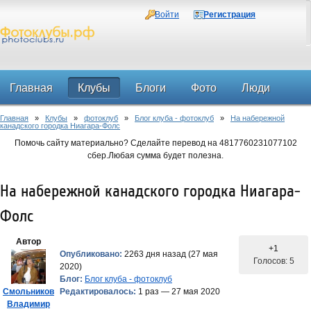
Войти
Регистрация
Главная
Клубы
Блоги
Фото
Люди
Главная
»
Клубы
»
фотоклуб
»
Блог клуба - фотоклуб
»
На набережной
Форум
канадского городка Ниагара-Фолс
Помочь сайту материально? Сделайте перевод на 4817760231077102
сбер.Любая сумма будет полезна.
На набережной канадского городка Ниагара-
Фолс
Автор
+1
Опубликовано:
2263 дня назад (27 мая
Голосов: 5
2020)
Блог:
Блог клуба - фотоклуб
Смольников
Редактировалось:
1 раз — 27 мая 2020
Владимир