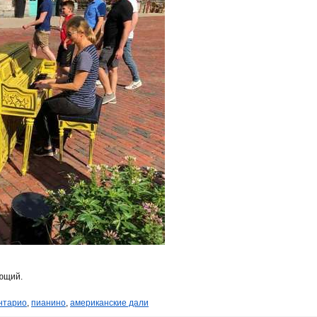
ющий.
нтарио
,
пианино
,
американские дали