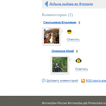
Добыча рыбака во Флориде
Комментарии (
2
)
Смольников Владимир
#
Ответить
Одиноков Юрий
#
Ответить
Добавить комментарий
RSS-лента ко
Фотоклубы России Фотоклубы.рф Photoclubs.ru