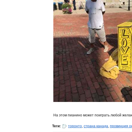
На этом пианино может поиграть любой жела
Теги:
торонто
,
страна канада
,
провинция о