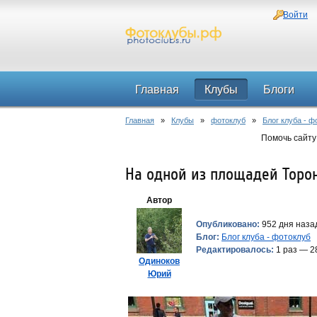
Войти
Главная
Клубы
Блоги
Главная
»
Клубы
»
фотоклуб
»
Блог клуба - ф
Помочь сайту
На одной из площадей Торо
Автор
Опубликовано:
952 дня назад
Блог:
Блог клуба - фотоклуб
Редактировалось:
1 раз — 2
Одиноков
Юрий