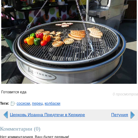
Готовится еда
0 просмотров
Теги:
сосиски
,
перец
,
колбаски
Церковь Иоанна Предтечи в Керкире
Петуния
Комментарии (
0
)
Нет комментариев. Ваш будет первым!