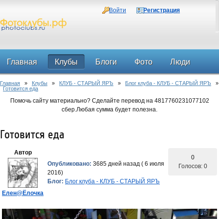
Войти
Регистрация
Главная
Клубы
Блоги
Фото
Люди
Главная
»
Клубы
»
КЛУБ - СТАРЫЙ ЯРЪ
»
Блог клуба - КЛУБ - СТАРЫЙ ЯРЪ
»
Форум
Готовится еда
Помочь сайту материально? Сделайте перевод на 4817760231077102
сбер.Любая сумма будет полезна.
Готовится еда
Автор
0
Опубликовано:
3685 дней назад ( 6 июля
Голосов: 0
2016)
Блог:
Блог клуба - КЛУБ - СТАРЫЙ ЯРЪ
Елен@Ёлочка