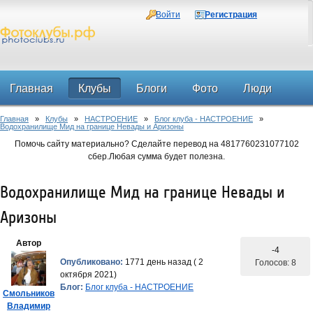
Войти
Регистрация
Главная
Клубы
Блоги
Фото
Люди
Главная
»
Клубы
»
НАСТРОЕНИЕ
»
Блог клуба - НАСТРОЕНИЕ
»
Форум
Водохранилище Мид на границе Невады и Аризоны
Помочь сайту материально? Сделайте перевод на 4817760231077102
сбер.Любая сумма будет полезна.
Водохранилище Мид на границе Невады и
Аризоны
Автор
-4
Опубликовано:
1771 день назад ( 2
Голосов: 8
октября 2021)
Блог:
Блог клуба - НАСТРОЕНИЕ
Смольников
Владимир