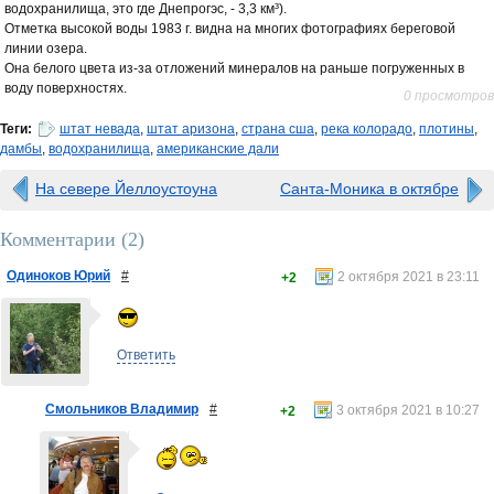
водохранилища, это где Днепрогэс, - 3,3 км³).
Отметка высокой воды 1983 г. видна на многих фотографиях береговой
линии озера.
Она белого цвета из-за отложений минералов на раньше погруженных в
воду поверхностях.
0 просмотров
Теги:
штат невада
,
штат аризона
,
страна сша
,
река колорадо
,
плотины
,
дамбы
,
водохранилища
,
американские дали
На севере Йеллоустоуна
Санта-Моника в октябре
Комментарии (
2
)
Одиноков Юрий
#
2 октября 2021 в 23:11
+2
Ответить
Смольников Владимир
#
3 октября 2021 в 10:27
+2