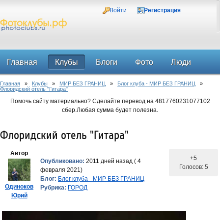
Войти
Регистрация
Главная
Клубы
Блоги
Фото
Люди
Главная
»
Клубы
»
МИР БЕЗ ГРАНИЦ
»
Блог клуба - МИР БЕЗ ГРАНИЦ
»
Форум
Флоридский отель "Гитара"
Помочь сайту материально? Сделайте перевод на 4817760231077102
сбер.Любая сумма будет полезна.
Флоридский отель "Гитара"
Автор
+5
Опубликовано:
2011 дней назад ( 4
Голосов: 5
февраля 2021)
Блог:
Блог клуба - МИР БЕЗ ГРАНИЦ
Одиноков
Рубрика:
ГОРОД
Юрий