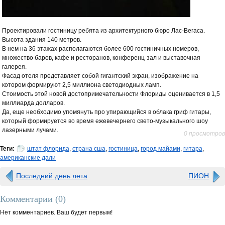
Проектировали гостиницу ребята из архитектурного бюро Лас-Вегаса.
Высота здания 140 метров.
В нем на 36 этажах располагаются более 600 гостиничных номеров,
множество баров, кафе и ресторанов, конференц-зал и выставочная
галерея.
Фасад отеля представляет собой гигантский экран, изображение на
котором формируют 2,5 миллиона светодиодных ламп.
Стоимость этой новой достопримечательности Флориды оценивается в 1,5
миллиарда долларов.
Да, еще необходимо упомянуть про упирающийся в облака гриф гитары,
который формируется во время ежевечернего свето-музыкального шоу
лазерными лучами.
0 просмотров
Теги:
штат флорида
,
страна сша
,
гостиница
,
город майами
,
гитара
,
американские дали
Последний день лета
ПИОН
Комментарии (
0
)
Нет комментариев. Ваш будет первым!