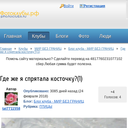
Войти
Регистрация
Главная
Клубы
Блоги
Фото
Люди
Главная
»
Клубы
»
МИР БЕЗ ГРАНИЦ
»
Блог клуба - МИР БЕЗ ГРАНИЦ
»
Где
Форум
же я спрятала косточку?(1)
Помочь сайту материально? Сделайте перевод на 4817760231077102
сбер.Любая сумма будет полезна.
Где же я спрятала косточку?(1)
Автор
Опубликовано:
3085 дней назад (24
+4
февраля 2018)
Голосов: 4
Блог:
Блог клуба - МИР БЕЗ ГРАНИЦ
Рубрика:
ПТИЦЫ
tat7711558