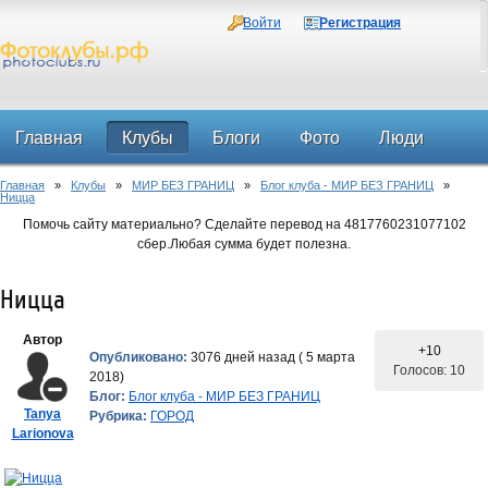
Войти
Регистрация
Главная
Клубы
Блоги
Фото
Люди
Главная
»
Клубы
»
МИР БЕЗ ГРАНИЦ
»
Блог клуба - МИР БЕЗ ГРАНИЦ
»
Форум
Ницца
Помочь сайту материально? Сделайте перевод на 4817760231077102
сбер.Любая сумма будет полезна.
Ницца
Автор
+10
Опубликовано:
3076 дней назад ( 5 марта
Голосов: 10
2018)
Блог:
Блог клуба - МИР БЕЗ ГРАНИЦ
Tanya
Рубрика:
ГОРОД
Larionova