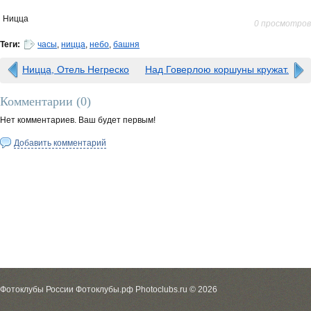
Ницца
0 просмотров
Теги:
часы
,
ницца
,
небо
,
башня
Ницца, Отель Негреско
Над Говерлою коршуны кружат.
Комментарии (
0
)
Нет комментариев. Ваш будет первым!
Добавить комментарий
Фотоклубы России Фотоклубы.рф Photoclubs.ru © 2026