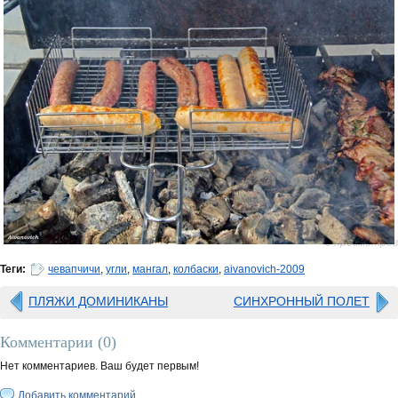
0 просмотров
Теги:
чевапчичи
,
угли
,
мангал
,
колбаски
,
aivanovich-2009
ПЛЯЖИ ДОМИНИКАНЫ
СИНХРОННЫЙ ПОЛЕТ
Комментарии (
0
)
Нет комментариев. Ваш будет первым!
Добавить комментарий