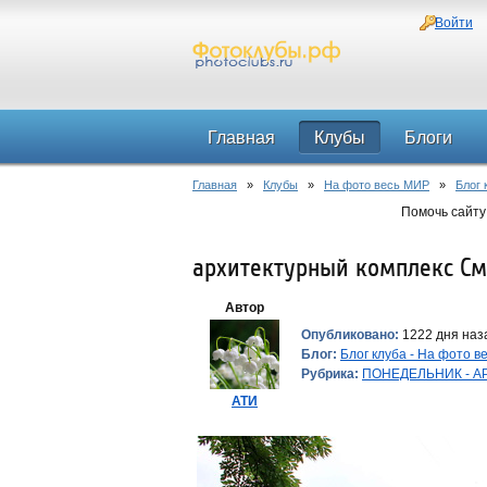
Войти
Главная
Клубы
Блоги
Главная
»
Клубы
»
На фото весь МИР
»
Блог 
Помочь сайту
архитектурный комплекс См
Автор
Опубликовано:
1222 дня наза
Блог:
Блог клуба - На фото 
Рубрика:
ПОНЕДЕЛЬНИК - АРХ
АТИ