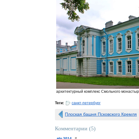
архитектурный комплекс Смольного монасты
Теги:
санкт-петербург
Плоская башня Псковского Кремля
Комментарии (
5
)
яlo 2014
#