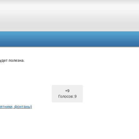
удет полезна.
+9
Голосов: 9
ятники, фонтаны)